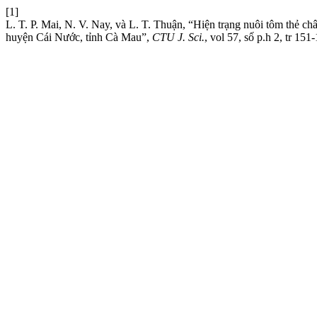
[1]
L. T. P. Mai, N. V. Nay, và L. T. Thuận, “Hiện trạng nuôi tôm thẻ c
huyện Cái Nước, tỉnh Cà Mau”,
CTU J. Sci.
, vol 57, số p.h 2, tr 151