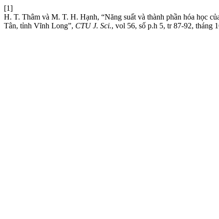
[1]
H. T. Thâm và M. T. H. Hạnh, “Năng suất và thành phần hóa học của 
Tân, tỉnh Vĩnh Long”,
CTU J. Sci.
, vol 56, số p.h 5, tr 87-92, tháng 