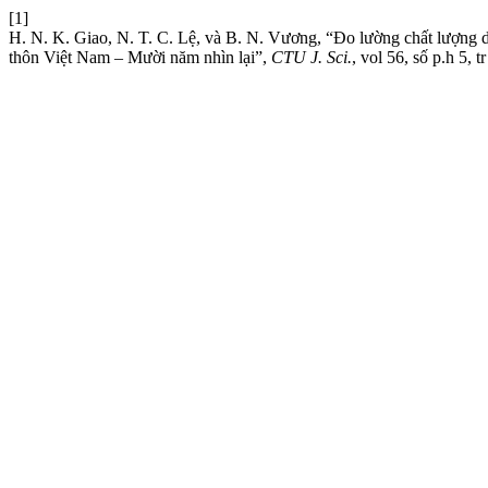
[1]
H. N. K. Giao, N. T. C. Lệ, và B. N. Vương, “Đo lường chất lượng dị
thôn Việt Nam – Mười năm nhìn lại”,
CTU J. Sci.
, vol 56, số p.h 5, 