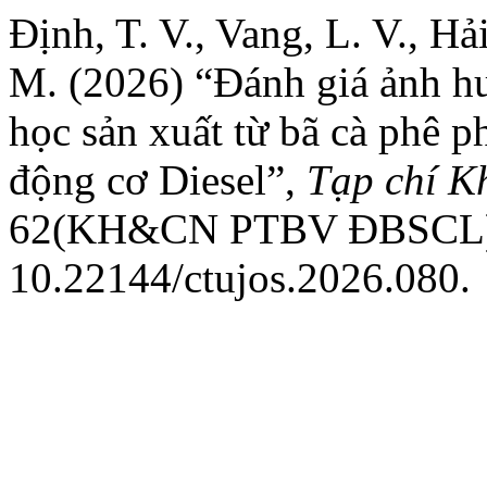
Định, T. V., Vang, L. V., Hải
M. (2026) “Đánh giá ảnh hư
học sản xuất từ bã cà phê ph
động cơ Diesel”,
Tạp chí K
62(KH&CN PTBV ĐBSCL), t
10.22144/ctujos.2026.080.