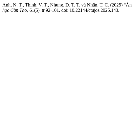
Anh, N. T., Thịnh, V. T., Nhung, Đ. T. T. và Nhân, T. C. (2025) “Ảnh
học Cần Thơ
, 61(5), tr 92-101. doi: 10.22144/ctujos.2025.143.