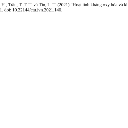
. H., Trân, T. T. T. và Tín, L. T. (2021) “Hoạt tính kháng oxy hóa và k
-51. doi: 10.22144/ctu.jvn.2021.140.