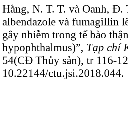
Hằng, N. T. T. và Oanh, Đ.
albendazole và fumagillin l
gây nhiễm trong tế bào thận
hypophthalmus)”,
Tạp chí 
54(CĐ Thủy sản), tr 116-12
10.22144/ctu.jsi.2018.044.