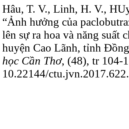
Hâu, T. V., Linh, H. V., HUy
“Ảnh hưởng của paclobutraz
lên sự ra hoa và năng suất c
huyện Cao Lãnh, tỉnh Đồn
học Cần Thơ
, (48), tr 104-
10.22144/ctu.jvn.2017.622.