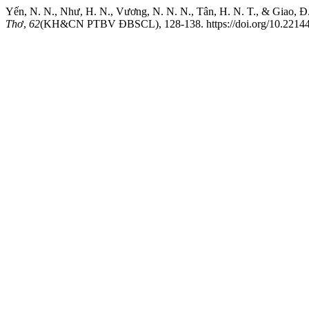
Yến, N. N., Như, H. N., Vương, N. N. N., Tân, H. N. T., & Giao, Đ
Thơ
,
62
(KH&CN PTBV ĐBSCL), 128-138. https://doi.org/10.22144/