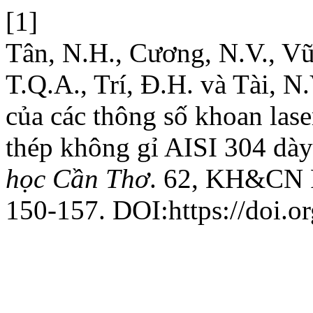
[1]
Tân, N.H., Cương, N.V., Vũ,
T.Q.A., Trí, Đ.H. và Tài, 
của các thông số khoan las
thép không gỉ AISI 304 dà
học Cần Thơ
. 62, KH&CN 
150-157. DOI:https://doi.o