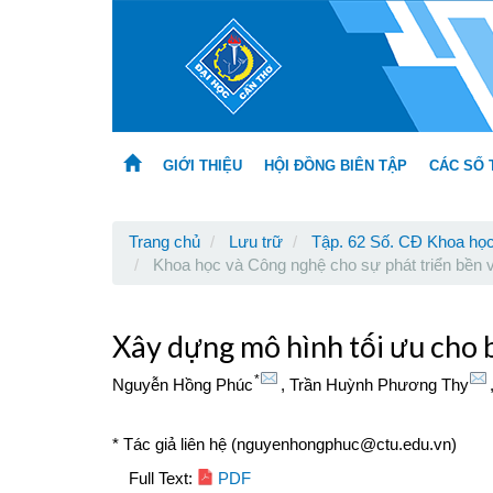
Main
Navigation
Main
Content
Sidebar
GIỚI THIỆU
HỘI ĐỒNG BIÊN TẬP
CÁC SỐ 
Trang chủ
Lưu trữ
Tập. 62 Số. CĐ Khoa học
Khoa học và Công nghệ cho sự phát triển bề
Xây dựng mô hình tối ưu cho b
*
Nguyễn Hồng Phúc
,
Trần Huỳnh Phương Thy
* Tác giả liên hệ (nguyenhongphuc@ctu.edu.vn)
Article
Full Text:
PDF