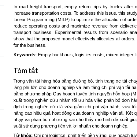
In road freight transport, empty return trips by trucks after
increase transportation costs. To address this issue, this st
Linear Programming (MILP) to optimize the allocation of orde
reduce operating costs and maximize revenue from deliveries,
transport business. Experimental results from scenario anal
show that the proposed model effectively allocates all orders, im
for the business.
Keywords:
Empty backhauls, logistics costs, mixed-integer 
Tóm tắt
Trong vận tải hàng hóa bằng đường bộ, tình trạng xe tải chạ
lãng phí lớn cho doanh nghiệp và làm tăng chi phí vận tải h
bằng phương pháp Quy hoạch tuyến tính nguyên hỗn hợp (Mi
xuất trong nghiên cứu nhằm tối ưu hóa việc phân bổ đơn hàn
định trong nghiên cứu là vừa giảm chi phí vận hành, vừa tố
nâng cao hiệu quả hoạt động của doanh nghiệp vận tải. Kết q
nhạy và phân tích phương sai cho thấy mô hình đề xuất giú
suất sử dụng phương tiện và lợi nhuận cho doanh nghiệp.
Từ khóa:
Chi phí logistics, phát triển bền vững, quy hoạch tu