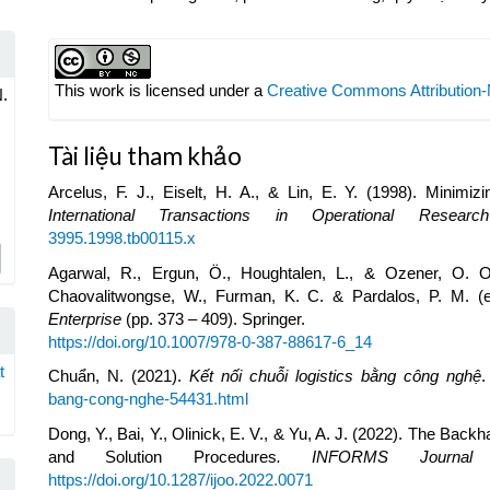
Article
Details
This work is licensed under a
Creative Commons Attribution-
N.
Tài liệu tham khảo
Arcelus, F. J., Eiselt, H. A., & Lin, E. Y. (1998). Minimiz
International Transactions in Operational Research
3995.1998.tb00115.x
Agarwal, R., Ergun, Ö., Houghtalen, L., & Ozener, O. O. 
Chaovalitwongse, W., Furman, K. C. & Pardalos, P. M. (
Enterprise
(pp. 373 – 409). Springer.
https://doi.org/10.1007/978-0-387-88617-6_14
t
Chuẩn, N. (2021).
Kết nối chuỗi logistics bằng công nghệ
bang-cong-nghe-54431.html
Dong, Y., Bai, Y., Olinick, E. V., & Yu, A. J. (2022). The Bac
and Solution Procedures
. INFORMS Journal o
https://doi.org/10.1287/ijoo.2022.0071