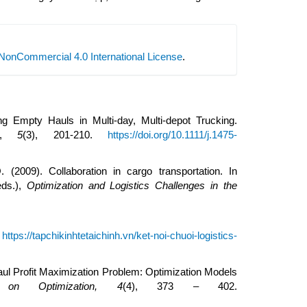
NonCommercial 4.0 International License
.
ing Empty Hauls in Multi‐day, Multi‐depot Trucking.
,
5
(3), 201-210.
https://doi.org/10.1111/j.1475-
(2009). Collaboration in cargo transportation. In
eds.),
Optimization and Logistics Challenges in the
.
https://tapchikinhtetaichinh.vn/ket-noi-chuoi-logistics-
khaul Profit Maximization Problem: Optimization Models
n Optimization,
4
(4), 373 – 402.