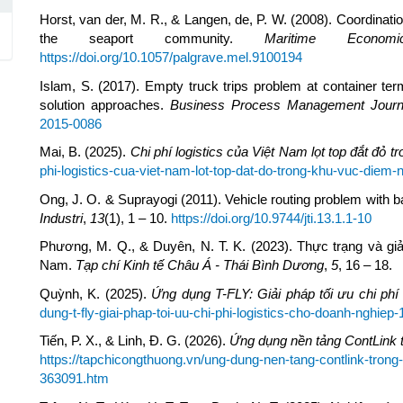
Horst, van der, M. R., & Langen, de, P. W. (2008). Coordination
the seaport community.
Maritime Econom
https://doi.org/10.1057/palgrave.mel.9100194
Islam, S. (2017). Empty truck trips problem at container ter
solution approaches.
Business Process Management Journ
2015-0086
Mai, B. (2025).
Chi phí logistics của Việt Nam lọt top đắt đỏ 
phi-logistics-cua-viet-nam-lot-top-dat-do-trong-khu-vuc-di
Ong, J. O. & Suprayogi (2011). Vehicle routing problem with b
Industri
,
13
(1), 1 – 10.
https://doi.org/10.9744/jti.13.1.1-10
Phương, M. Q., & Duyên, N. T. K. (2023). Thực trạng và giải
Nam.
Tạp chí Kinh tế Châu Á
-
Thái Bình Dương
,
5
, 16 – 18.
Quỳnh, K. (2025).
Ứng dụng T-FLY: Giải pháp tối ưu chi phí 
dung-t-fly-giai-phap-toi-uu-chi-phi-logistics-cho-doanh-nghi
Tiến, P. X., & Linh, Đ. G. (2026).
Ứng dụng nền tảng ContLink tro
https://tapchicongthuong.vn/ung-dung-nen-tang-contlink-trong-to
363091.htm