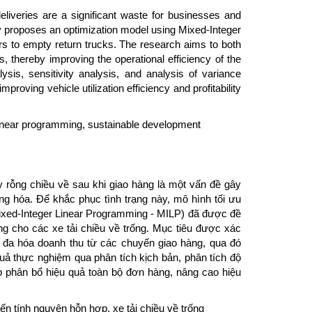
 deliveries are a significant waste for businesses and
udy proposes an optimization model using Mixed-Integer
rs to empty return trucks. The research aims to both
 thereby improving the operational efficiency of the
ysis, sensitivity analysis, and analysis of variance
proving vehicle utilization efficiency and profitability
linear programming, sustainable development
y rỗng chiều về sau khi giao hàng là một vấn đề gây
àng hóa. Để khắc phục tình trạng này, mô hình tối ưu
xed-Integer Linear Programming - MILP) đã được đề
g cho các xe tải chiều về trống. Mục tiêu được xác
i đa hóa doanh thu từ các chuyến giao hàng, qua đó
uả thực nghiệm qua phân tích kịch bản, phân tích độ
p phân bổ hiệu quả toàn bộ đơn hàng, nâng cao hiệu
yến tính nguyên hỗn hợp, xe tải chiều về trống