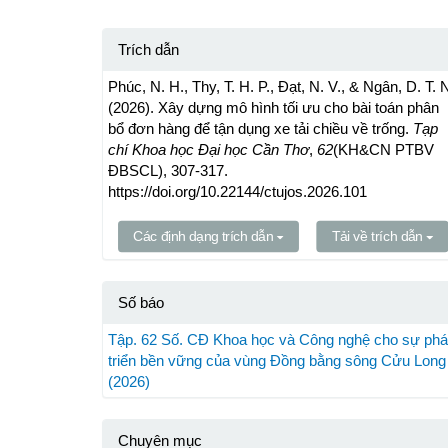
Trích dẫn
Phúc, N. H., Thy, T. H. P., Đạt, N. V., & Ngân, D. T. 
(2026). Xây dựng mô hình tối ưu cho bài toán phân
bổ đơn hàng để tận dụng xe tải chiều về trống.
Tạp
chí Khoa học Đại học Cần Thơ
,
62
(KH&CN PTBV
ĐBSCL), 307-317.
https://doi.org/10.22144/ctujos.2026.101
Các định dạng trích dẫn
Tải về trích dẫn
Số báo
Tập. 62 Số. CĐ Khoa học và Công nghệ cho sự phá
triển bền vững của vùng Đồng bằng sông Cửu Long
(2026)
Chuyên mục