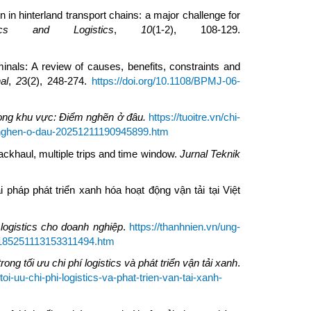
 in hinterland transport chains: a major challenge for
ics and Logistics
,
10
(1-2), 108-129.
minals: A review of causes, benefits, constraints and
al
,
2
3(2), 248-274.
https://doi.org/10.1108/BPMJ-06-
trong khu vực: Điểm nghẽn ở đâu.
https://tuoitre.vn/chi-
em-nghen-o-dau-20251211190945899.htm
ackhaul, multiple trips and time window.
Jurnal Teknik
 pháp phát triển xanh hóa hoạt động vận tải tại Việt
logistics cho doanh nghiệp
.
https://thanhnien.vn/ung-
ep-185251113153311494.htm
ng tối ưu chi phí logistics và phát triển vận tải xanh
.
i-uu-chi-phi-logistics-va-phat-trien-van-tai-xanh-