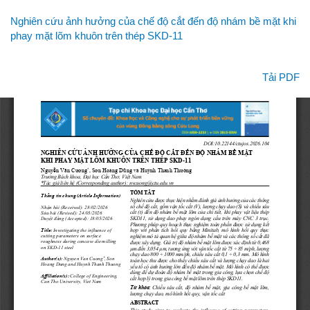
Quay
Nghiên cứu ảnh hưởng của chế độ cắt đến độ nhám bề mặt khi
lại
phay mặt lõm khuôn trên thép SKD-11
chi
tiết
bài
Tải xuống
Tải PDF
viết