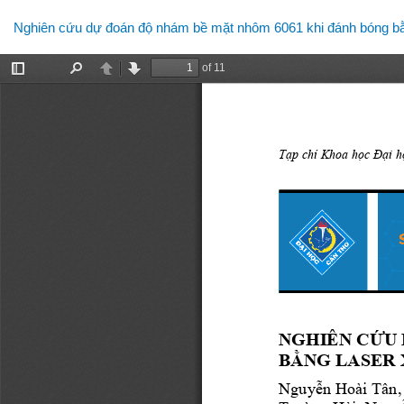
Quay
Nghiên cứu dự đoán độ nhám bề mặt nhôm 6061 khi đánh bóng bằn
lại
chi
tiết
bài
viết