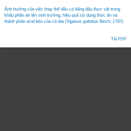
Quay
Ảnh hưởng của việc thay thế dầu cá bằng dầu thực vật trong
lại
khẩu phần ăn lên sinh trưởng, hiệu quả sử dụng thức ăn và
chi
thành phần acid béo của cá dìa (Siganus guttatus Bloch, 1787)
tiết
bài
viết
Tải xuống
Tải PDF