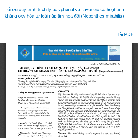
Quay
Tối ưu quy trình trích ly polyphenol và flavonoid có hoạt tính
lại
kháng oxy hóa từ loài nắp ấm hoa đôi (Nepenthes mirabilis)
chi
tiết
bài
Tải xuống
Tải PDF
viết