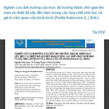
Quay
Nghiên cứu ảnh hưởng của mức độ trưởng thành, thời gian lên
lại
men và nhiệt độ sấy đến hàm lượng các hợp chất sinh học và
chi
giá trị cảm quan của trà lá tía tô (Perilla frutescens (L.) Britt.)
tiết
bài
viết
Tải xuống
Tải PDF