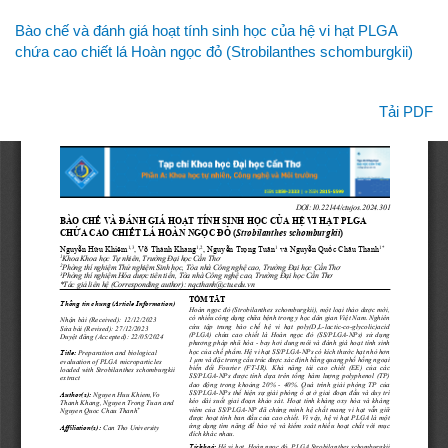
Quay
Bào chế và đánh giá hoạt tính sinh học của hệ vi hạt PLGA
lại
chứa cao chiết lá Hoàn ngọc đỏ (Strobilanthes schomburgkii)
chi
tiết
bài
Tải xuống
Tải PDF
viết