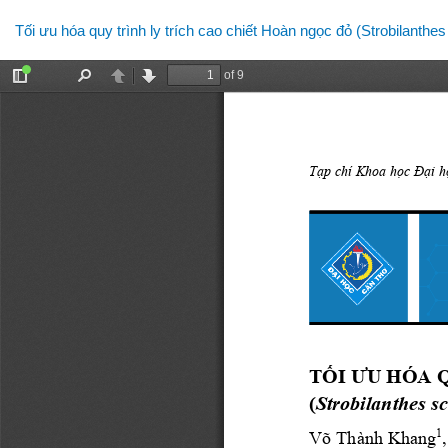
Quay
Tối ưu hóa quy trình ly trích cao chiết Hoàn ngọc đỏ (Strobilant
lại
chi
tiết
bài
viết