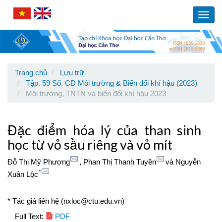
Main
Navigation
Toggl
Main
navig
Content
Sidebar
Trang chủ
Lưu trữ
Tập. 59 Số. CĐ Môi trường & Biến đổi khí hậu (2023)
Môi trường, TNTN và biến đổi khí hậu 2023
Đặc điểm hóa lý của than sinh
học từ vỏ sầu riêng và vỏ mít
Đỗ Thị Mỹ Phượng
,
Phan Thị Thanh Tuyền
và
Nguyễn
*
Xuân Lộc
* Tác giả liên hệ (nxloc@ctu.edu.vn)
Article
Full Text:
PDF