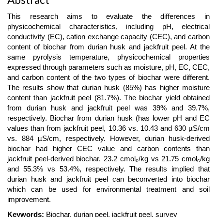
This research aims to evaluate the differences in
physicochemical characteristics, including pH, electrical
conductivity (EC), cation exchange capacity (CEC), and carbon
content of biochar from durian husk and jackfruit peel. At the
same pyrolysis temperature, physicochemical properties
expressed through parameters such as moisture, pH, EC, CEC,
and carbon content of the two types of biochar were different.
The results show that durian husk (85%) has higher moisture
content than jackfruit peel (81.7%). The biochar yield obtained
from durian husk and jackfruit peel was 39% and 39.7%,
respectively. Biochar from durian husk (has lower pH and EC
values than from jackfruit peel, 10.36 vs. 10.43 and 630 µS/cm
vs. 884 µS/cm, respectively. However, durian husk-derived
biochar had higher CEC value and carbon contents than
jackfruit peel-derived biochar, 23.2 cmol
/kg vs 21.75 cmol
/kg
c
c
and 55.3% vs 53.4%, respectively. The results implied that
durian husk and jackfruit peel can beconverted into biochar
which can be used for environmental treatment and soil
improvement.
Keywords:
Biochar, durian peel, jackfruit peel, survey