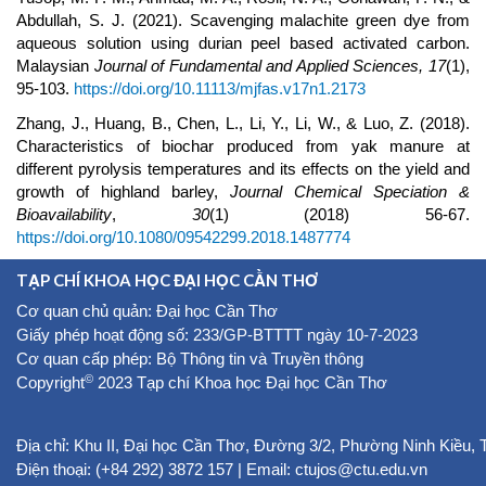
Abdullah, S. J. (2021). Scavenging malachite green dye from
aqueous solution using durian peel based activated carbon.
Malaysian
Journal of Fundamental and Applied Sciences,
17
(1),
95-103.
https://doi.org/10.11113/mjfas.v17n1.2173
Zhang, J., Huang, B., Chen, L., Li, Y., Li, W., & Luo, Z. (2018).
Characteristics of biochar produced from yak manure at
different pyrolysis temperatures and its effects on the yield and
growth of highland barley,
Journal Chemical Speciation &
Bioavailability
,
30
(1) (2018) 56-67.
https://doi.org/10.1080/09542299.2018.1487774
TẠP CHÍ KHOA HỌC ĐẠI HỌC CẦN THƠ
Cơ quan chủ quản: Đại học Cần Thơ
Giấy phép hoạt động số: 233/GP-BTTTT ngày 10-7-2023
Cơ quan cấp phép: Bộ Thông tin và Truyền thông
©
Copyright
2023 Tạp chí Khoa học Đại học Cần Thơ
Địa chỉ: Khu II, Đại học Cần Thơ, Đường 3/2, Phường Ninh Kiều,
Điện thoại: (+84 292) 3872 157 | Email: ctujos@ctu.edu.vn