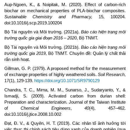
Aup-Ngoen, K., & Noipitak, M. (2020). Effect of carbon-rich
biochar on mechanical properties of PLA-biochar composites.
Sustainable Chemistry and Pharmacy,
15, 100204.
doi:10.1016/j.scp.2019.100204
Bộ Tài nguyên và Môi trường. (2021a).
Báo cáo hiện trạng môi
trường quốc gia giai đoạn 2016 – 2020
, Bộ TNMT.
Bộ Tài nguyên và Môi trường. (2021b).
Báo cáo hiện trạng môi
trường quốc gia 2019
, Bộ TNMT. Chuyên đề: Quản lý chất thải
rắn sinh hoạt.
Gillman, G. P. (1979). A proposed method for the measurement
of exchange properties of highly weathered soils.
Soil Research
,
17(1), 129-139.
https://doi.org/10.1071/SR9790129
Chandra, T. C., Mirna, M. M., Sunarso, J., Sudaryanto, Y., &
Ismadji, S. (2009). Activated carbon from durian shell:
Preparation and characterization. Journal of the Taiwan Institute
of
Chemical Engineers
,
40
(4), 457–462.
doi:10.1016/j.jtice.2008.10.002
Đạt, Đ. V., & Quyên, H. T. (2019). Các nhân tố ảnh hưởng tới
việc thực thi chính sách tiêu dùng xanh của doanh nghiệp (qua