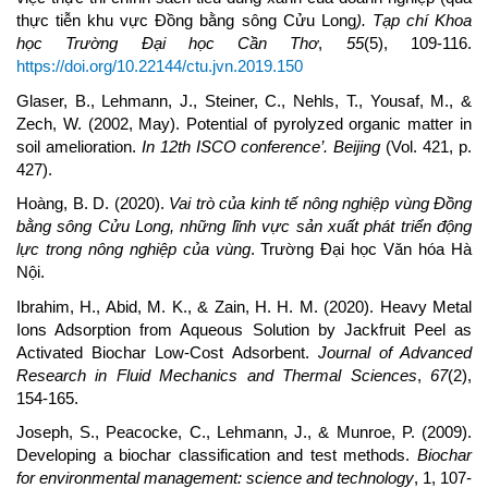
thực tiễn khu vực Đồng bằng sông Cửu Long
). Tạp chí Khoa
học Trường Đại học Cần Thơ
,
55
(5), 109-116.
https://doi.org/10.22144/ctu.jvn.2019.150
Glaser, B., Lehmann, J., Steiner, C., Nehls, T., Yousaf, M., &
Zech, W. (2002, May). Potential of pyrolyzed organic matter in
soil amelioration.
In 12th ISCO conference’. Beijing
(Vol. 421, p.
427).
Hoàng, B. D. (2020).
Vai trò của kinh tế nông nghiệp vùng Đồng
bằng sông Cửu Long, những lĩnh vực sản xuất phát triển động
lực trong nông nghiệp của vùng
. Trường Đại học Văn hóa Hà
Nội.
Ibrahim, H., Abid, M. K., & Zain, H. H. M. (2020). Heavy Metal
Ions Adsorption from Aqueous Solution by Jackfruit Peel as
Activated Biochar Low-Cost Adsorbent.
Journal of Advanced
Research in Fluid Mechanics and Thermal Sciences
,
67
(2),
154-165.
Joseph, S., Peacocke, C., Lehmann, J., & Munroe, P. (2009).
Developing a biochar classification and test methods.
Biochar
for environmental management: science and technology
, 1, 107-