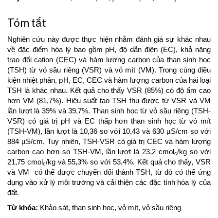
Tóm tắt
Nghiên cứu này được thực hiện nhằm đánh giá sự khác nhau
về đặc điểm hóa lý bao gồm pH, độ dẫn điện (EC), khả năng
trao đổi cation (CEC) và hàm lượng carbon của than sinh học
(TSH) từ vỏ sầu riêng (VSR) và vỏ mít (VM). Trong cùng điều
kiện nhiệt phân, pH, EC, CEC và hàm lượng carbon của hai loại
TSH là khác nhau. Kết quả cho thấy VSR (85%) có độ ẩm cao
hơn VM (81,7%). Hiệu suất tạo TSH thu được từ VSR và VM
lần lượt là 39% và 39,7%. Than sinh học từ vỏ sầu riêng (TSH-
VSR) có giá trị pH và EC thấp hơn than sinh học từ vỏ mít
(TSH-VM), lần lượt là 10,36 so với 10,43 và 630 µS/cm so với
884 µS/cm. Tuy nhiên, TSH-VSR có giá trị CEC và hàm lượng
carbon cao hơn so TSH-VM, lần lượt là 23,2 cmol
/kg so với
c
21,75 cmol
/kg và 55,3% so với 53,4%. Kết quả cho thấy, VSR
c
và VM có thể được chuyển đổi thành TSH, từ đó có thể ứng
dụng vào xử lý môi trường và cải thiện các đặc tính hóa lý của
đất.
Từ khóa:
Khảo sát, than sinh học, vỏ mít, vỏ sầu riêng