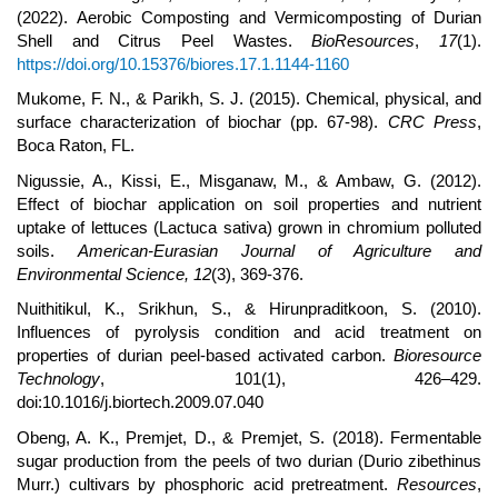
(2022). Aerobic Composting and Vermicomposting of Durian
Shell and Citrus Peel Wastes.
BioResources
,
17
(1).
https://doi.org/10.15376/biores.17.1.1144-1160
Mukome, F. N., & Parikh, S. J. (2015). Chemical, physical, and
surface characterization of biochar (pp. 67-98).
CRC Press
,
Boca Raton, FL.
Nigussie, A., Kissi, E., Misganaw, M., & Ambaw, G. (2012).
Effect of biochar application on soil properties and nutrient
uptake of lettuces (Lactuca sativa) grown in chromium polluted
soils.
American-Eurasian Journal of Agriculture and
Environmental Science, 12
(3), 369-376.
Nuithitikul, K., Srikhun, S., & Hirunpraditkoon, S. (2010).
Influences of pyrolysis condition and acid treatment on
properties of durian peel-based activated carbon.
Bioresource
Technology
, 101(1), 426–429.
doi:10.1016/j.biortech.2009.07.040
Obeng, A. K., Premjet, D., & Premjet, S. (2018). Fermentable
sugar production from the peels of two durian (Durio zibethinus
Murr.) cultivars by phosphoric acid pretreatment.
Resources
,