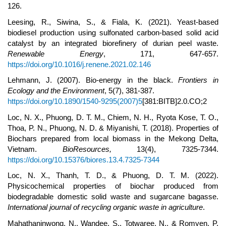
126.
Leesing, R., Siwina, S., & Fiala, K. (2021). Yeast-based
biodiesel production using sulfonated carbon-based solid acid
catalyst by an integrated biorefinery of durian peel waste.
Renewable Energy
, 171, 647-657.
https://doi.org/10.1016/j.renene.2021.02.146
Lehmann, J. (2007). Bio‐energy in the black.
Frontiers in
Ecology and the Environment
, 5(7), 381-387.
https://doi.org/10.1890/1540-9295(2007)5
[381:BITB]2.0.CO;2
Loc, N. X., Phuong, D. T. M., Chiem, N. H., Ryota Kose, T. O.,
Thoa, P. N., Phuong, N. D. & Miyanishi, T. (2018). Properties of
Biochars prepared from local biomass in the Mekong Delta,
Vietnam.
BioResources,
13(4), 7325-7344.
https://doi.org/10.15376/biores.13.4.7325-7344
Loc, N. X., Thanh, T. D., & Phuong, D. T. M. (2022).
Physicochemical properties of biochar produced from
biodegradable domestic solid waste and sugarcane bagasse.
International journal of recycling organic waste in agriculture
.
Mahathaninwong, N., Wandee, S., Totwaree, N., & Romyen, P.