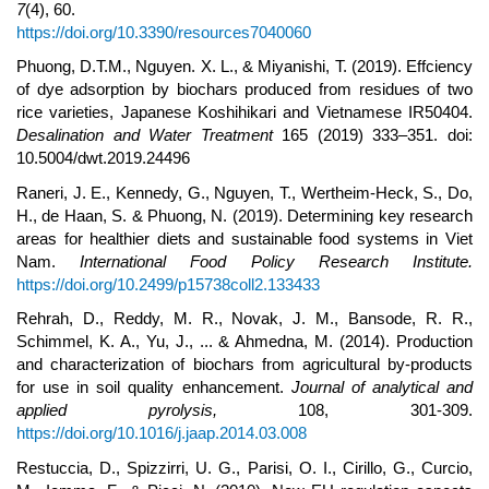
7
(4), 60.
https://doi.org/10.3390/resources7040060
Phuong, D.T.M., Nguyen. X. L., & Miyanishi, T. (2019). Effciency
of dye adsorption by biochars produced from residues of two
rice varieties, Japanese Koshihikari and Vietnamese IR50404.
Desalination and Water Treatment
165 (2019) 333–351. doi:
10.5004/dwt.2019.24496
Raneri, J. E., Kennedy, G., Nguyen, T., Wertheim-Heck, S., Do,
H., de Haan, S. & Phuong, N. (2019). Determining key research
areas for healthier diets and sustainable food systems in Viet
Nam.
International Food Policy Research Institute.
https://doi.org/10.2499/p15738coll2.133433
Rehrah, D., Reddy, M. R., Novak, J. M., Bansode, R. R.,
Schimmel, K. A., Yu, J., ... & Ahmedna, M. (2014). Production
and characterization of biochars from agricultural by-products
for use in soil quality enhancement.
Journal of analytical and
applied pyrolysis,
108, 301-309.
https://doi.org/10.1016/j.jaap.2014.03.008
Restuccia, D., Spizzirri, U. G., Parisi, O. I., Cirillo, G., Curcio,