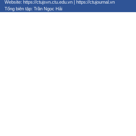
Website:
https://ctujsvn.ctu.edu.vn
|
https://ctujournal.vn
Tổng biên tập: Trần Ngọc Hải