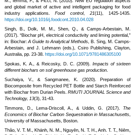
M., Iemma, F., & Picci, N. (2010). New EU regulation aspects
and global market of active and intelligent packaging for food
industry applications.
Food control
,
21
(11), 1425-1435.
https://doi.org/10.1016/j.foodcont.2010.04.028
Singh, B., Dolk, M. M., Shen, Q., & Camps-Arbestain, M.
(2017). “Biochar pH, electrical conductivity and liming potential,”
in: Biochar:
A Guide to Analytical Methods
, B. Sing, M. Camps-
Arbestain, and J. Lehmann (eds.), Csiro Publishing, Clayton,
Australia, pp. 23-38.
https://doi.org/10.1071/9781486305100
Spokas, K. A., & Reicosky, D. C. (2009).
Impacts of sixteen
different biochars on soil greenhouse gas production
.
Suchaiya, V., & Sangmanee, K. (2020). Preparation of
Biocomposite from Recycled PET Bottle and Starch Reinforced
with Biochar from Durian Peels.
RMUTI JOURNAL Science and
Technology,
13
(3), 31-43.
Timmons, D., Lema-Driscoll, A., & Uddin, G. (2017).
The
Economics of Biochar Carbon Sequestration in Massachusetts
,
University of Massachusetts, Boston.
Thảo, V. T. M., Khánh, N. M., Nguyên, N. T. H., Anh. T. T., Niêm,