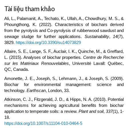
Article
Tài liệu tham khảo
Details
Ali, L., Palamanit, A., Techato, K., Ullah, A., Chowdhury, M. S., &
Phoungthong, K. (2022). Characteristics of biochars derived
from the pyrolysis and Co-pyrolysis of rubberwood sawdust and
sewage sludge for further applications.
Sustainability
,
14
(7),
3829.
https://doi.org/10.3390/su14073829
Allaire, S. E., Lange, S. F., Auclair, I. K., Quinche, M., & Greffard,
L. (2015). Analyses of biochar properties
. Centre de Recherche
sur les Matériaux Renouvelables
, Université Lavall: Québec,
QC, Canada.
Amonette, J. E., Joseph, S., Lehmann, J., & Joseph, S. (2009).
Biochar for environmental management: science and
technology.
Earthscan
, London, 33.
Atkinson, C. J., Fitzgerald, J. D., & Hipps, N. A. (2010). Potential
mechanisms for achieving agricultural benefits from biochar
application to temperate soils: a review.
Plant and soil
,
337
(1), 1-
18.
https://doi.org/10.1007/s11104-010-0464-5