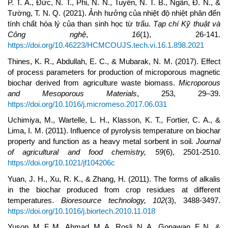
P. T. A., Đức, N. T., Phi, N. N., Tuyến, N. T. B., Ngân, Đ. N., &
Tường, T. N. Q. (2021). Ảnh hưởng của nhiệt độ nhiệt phân đến
tính chất hóa lý của than sinh học từ trấu.
Tạp chí Kỹ thuật và
Công nghệ
,
16
(1), 26-141.
https://doi.org/10.46223/HCMCOUJS.tech.vi.16.1.898.2021
Thines, K. R., Abdullah, E. C., & Mubarak, N. M. (2017). Effect
of process parameters for production of microporous magnetic
biochar derived from agriculture waste biomass.
Microporous
and Mesoporous Materials
, 253, 29–39.
https://doi.org/10.1016/j.micromeso.2017.06.031
Uchimiya, M., Wartelle, L. H., Klasson, K. T., Fortier, C. A., &
Lima, I. M. (2011). Influence of pyrolysis temperature on biochar
property and function as a heavy metal sorbent in soil
. Journal
of agricultural and food chemistry,
59
(6), 2501-2510.
https://doi.org/10.1021/jf104206c
Yuan, J. H., Xu, R. K., & Zhang, H. (2011). The forms of alkalis
in the biochar produced from crop residues at different
temperatures.
Bioresource technology,
102
(3), 3488-3497.
https://doi.org/10.1016/j.biortech.2010.11.018
Yusop, M. F. M., Ahmad, M. A., Rosli, N. A., Gonawan, F. N., &