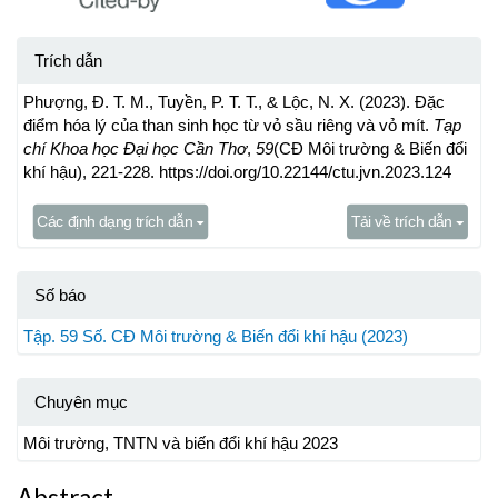
Trích dẫn
Phượng, Đ. T. M., Tuyền, P. T. T., & Lộc, N. X. (2023). Đặc
điểm hóa lý của than sinh học từ vỏ sầu riêng và vỏ mít.
Tạp
chí Khoa học Đại học Cần Thơ
,
59
(CĐ Môi trường & Biến đổi
khí hậu), 221-228. https://doi.org/10.22144/ctu.jvn.2023.124
Các định dạng trích dẫn
Tải về trích dẫn
Số báo
Tập. 59 Số. CĐ Môi trường & Biến đổi khí hậu (2023)
Chuyên mục
Môi trường, TNTN và biến đổi khí hậu 2023
Abstract