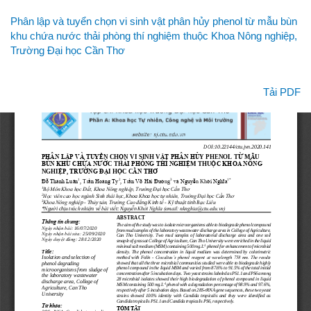
Quay
Phân lập và tuyển chọn vi sinh vật phân hủy phenol từ mẫu bùn
lại
khu chứa nước thải phòng thí nghiệm thuộc Khoa Nông nghiệp,
chi
Trường Đại học Cần Thơ
tiết
bài
viết
Tải xuống
Tải PDF