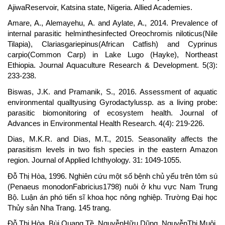
AjiwaReservoir, Katsina state, Nigeria. Allied Academies.
Amare, A., Alemayehu, A. and Aylate, A., 2014. Prevalence of
internal parasitic helminthesinfected Oreochromis niloticus(Nile
Tilapia), Clariasgariepinus(African Catfish) and Cyprinus
carpio(Common Carp) in Lake Lugo (Hayke), Northeast
Ethiopia. Journal Aquaculture Research & Development. 5(3):
233-238.
Biswas, J.K. and Pramanik, S., 2016. Assessment of aquatic
environmental qualltyusing Gyrodactylussp. as a living probe:
parasitic biomonitoring of ecosystem health. Journal of
Advances in Environmental Health Research. 4(4): 219-226.
Dias, M.K.R. and Dias, M.T., 2015. Seasonality affects the
parasitism levels in two fish species in the eastern Amazon
region. Journal of Applied Ichthyology. 31: 1049-1055.
Đỗ Thị Hòa, 1996. Nghiên cứu một số bệnh chủ yếu trên tôm sú
(Penaeus monodonFabricius1798) nuôi ở khu vực Nam Trung
Bộ. Luận án phó tiến sĩ khoa học nông nghiệp. Trường Đại học
Thủy sản Nha Trang. 145 trang.
Đỗ Thị Hòa, Bùi Quang Tề, NguyễnHữu Dũng, NguyễnThị Muội,