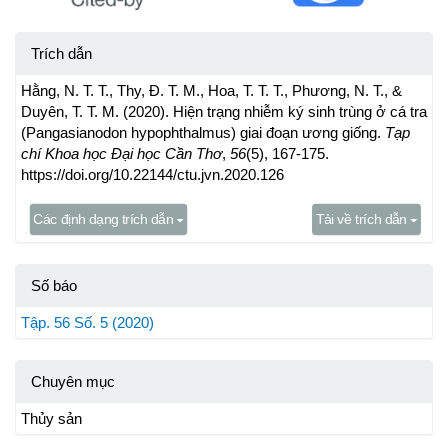
Trích dẫn
Hằng, N. T. T., Thy, Đ. T. M., Hoa, T. T. T., Phương, N. T., &
Duyên, T. T. M. (2020). Hiện trạng nhiễm ký sinh trùng ở cá tra
(Pangasianodon hypophthalmus) giai đoạn ương giống.
Tạp
chí Khoa học Đại học Cần Thơ
,
56
(5), 167-175.
https://doi.org/10.22144/ctu.jvn.2020.126
Các định dạng trích dẫn
Tải về trích dẫn
Số báo
Tập. 56 Số. 5 (2020)
Chuyên mục
Thủy sản