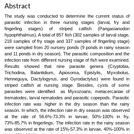
Abstract
The study was conducted to determine the current status of
parasitic infection in three nursing stages (larval, fry and
fingerling stages) of striped catfish (Pangasianodon
hypophthalmus). A total of 857 fish (302 samples of larval stage,
218 samples of fry stage and 337 samples of fingerling stage)
were sampled from 20 nursery ponds (9 ponds in rainy season
and 11 ponds in dry season). The parasitic composition and the
infection rate from different nursing stage of fish were examined.
Results showed that nine parasite genera (Cryptobia,
Trichodina, Balantidium, Apiosoma, Epistylis, Myxobolus,
Henneguya, Dactylogyrus, and Gyrodactylus) were found in
striped catfish at nursing stage. Besides, cysts of some
parasites were identified as Myxozoans, metacercariae of
trematodes, larval nematodes and parasitic copepods. Parasitic
infection rate was higher in the dry season than the rainy
season. In which, the infection rate in dry season was observed
at the rate of 56.6%-73.3% in larvae, 50%-100% in fry,
73%-85.7% in fingerlings. The infection rate in the rainy season
was observed at the rate of 15%-57.3% in larvae, 40%-100% in