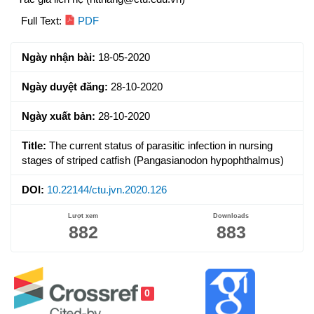
Article
Full Text:
PDF
Sidebar
Ngày nhận bài:
18-05-2020
Ngày duyệt đăng:
28-10-2020
Ngày xuất bản:
28-10-2020
Title:
The current status of parasitic infection in nursing
stages of striped catfish (Pangasianodon hypophthalmus)
DOI:
10.22144/ctu.jvn.2020.126
Lượt xem
Downloads
882
883
0