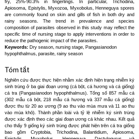
fry, 25%-90.3% in fingerlings. In particular, Trichodina,
Apiosoma, Epistylis, Myxozoa, Myxobolus, Henneguya spores
are commonly found on skin and gills of fish in both dry and
rainy seasons. The trend in prevalence and species
composition of parasites observed in this study may reflect the
specific time of nursing stage to apply interventions in order to
reduce the pathogenic impact of the parasites.
Keywords:
Dry season, nursing stage, Pangasianodon
hypophthalmus, parasite, rainy season
Tóm tắt
Nghiên cứu được thực hiện nhằm xác định hiện trạng nhiễm ký
sinh trùng ở ba giai đoạn ương (cá bột, cá hương và cá giống)
cá tra (Pangasianodon hypophthalmus). Tổng số 857 mẫu cá
(302 mẫu cá bột, 218 mẫu cá hương và 337 mẫu cá giống)
được thu từ 20 ao ương (9 ao thu vào mùa mưa và 11 ao thu
vào mùa khô). Thành phần loài và tỷ lệ nhiễm ký sinh trùng
được xác định theo các giai đoạn ương cá khác nhau. Kết quả
cho thấy 9 giống ký sinh trùng được phát hiện trên cá tra giống
bao gồm Cryptobia, Trichodina, Balantidium, Apiosoma,
Epistylis, Myxobolus, Henneguya, Dactylogyrus và