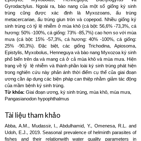
Gyrodactylus. Ngoài ra, bào nang của một số giống ký sinh
trùng cũng được xác định là Myxozoans, ấu trùng
metacercariae, ấu trùng giun tròn và copepod. Nhiều giống ký
sinh trùng có tỷ lệ nhiễm ở mùa khô (cá bột: 56,6% -73,3%, cá
hương: 50% -100%, cá giống: 73% -85,7%) cao hơn so với mùa
mưa (cá bột: 15% -57,3%, cá hương: 40% -100%, cá giống:
25% -90,3%). Đặc biệt, các giống Trichodina, Apiosoma,
Epistylis, Myxobolus, Henneguya và bào nang Myxozoa ký sinh
phổ biến trên da và mang cá ở cả mùa khô và mùa mưa. Hiện
trạng về tỷ lệ nhiễm và thành phần loài ký sinh trùng phát hiện
trong nghiên cứu này phản ánh thời điểm cụ thể của giai đoạn
ương cần áp dụng các biện pháp can thiệp nhằm giảm tác động
của mầm bệnh ký sinh trùng.
Từ khóa:
Giai đoạn ương, ký sinh trùng, mùa khô, mùa mưa,
Pangasianodon hypophthalmus
Article
Tài liệu tham khảo
Details
Abba, A.M., Mudassir, I., Abdulhamid, Y., Omenesa, R.L. and
Udoh, E.J., 2019. Seasonal prevalence of helminth parasites of
fishes and their relationwith water quality parameters in