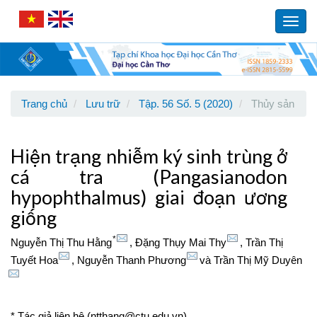
Main
Navigation
Toggl
Main
navig
Content
Sidebar
Trang chủ
Lưu trữ
Tập. 56 Số. 5 (2020)
Thủy sản
Hiện trạng nhiễm ký sinh trùng ở
cá tra (Pangasianodon
hypophthalmus) giai đoạn ương
giống
*
Nguyễn Thị Thu Hằng
,
Đặng Thụy Mai Thy
,
Trần Thị
Tuyết Hoa
,
Nguyễn Thanh Phương
và
Trần Thị Mỹ Duyên
* Tác giả liên hệ (ntthang@ctu.edu.vn)