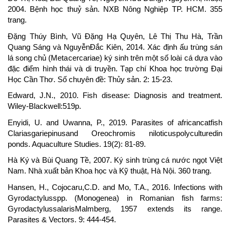
2004. Bệnh học thuỷ sản. NXB Nông Nghiệp TP. HCM. 355
trang.
Đặng Thúy Bình, Vũ Đặng Hạ Quyên, Lê Thị Thu Hà, Trần
Quang Sáng và NguyễnĐắc Kiên, 2014. Xác định ấu trùng sán
lá song chủ (Metacercariae) ký sinh trên một số loài cá dựa vào
đặc điểm hình thái và di truyền. Tạp chí Khoa học trường Đại
Học Cần Thơ. Số chuyên đề: Thủy sản. 2: 15-23.
Edward, J.N., 2010. Fish disease: Diagnosis and treatment.
Wiley-Blackwell:519p.
Enyidi, U. and Uwanna, P., 2019. Parasites of africancatfish
Clariasgariepinusand Oreochromis niloticuspolyculturedin
ponds. Aquaculture Studies. 19(2): 81-89.
Hà Ký và Bùi Quang Tề, 2007. Ký sinh trùng cá nước ngọt Việt
Nam. Nhà xuất bản Khoa học và Kỹ thuật, Hà Nội. 360 trang.
Hansen, H., Cojocaru,C.D. and Mo, T.A., 2016. Infections with
Gyrodactylusspp. (Monogenea) in Romanian fish farms:
GyrodactylussalarisMalmberg, 1957 extends its range.
Parasites & Vectors. 9: 444-454.