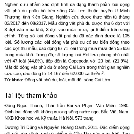
Nghiên cứu nhằm xác định tính đa dạng thành phần loài động
vật phù du phân bố trên sông Cái Lớn thuộc huyện U Minh
Thượng, tỉnh Kiên Giang. Nghiên cứu được thực hiện từ tháng
02/2017 đến 08/2017. Mẫu động vật phù du được thu 6 đợt với
3 đợt vào mùa khô, 3 đợt vào mùa mưa, tại 6 điểm trên sông
chính. Tổng số loài động vật phù du đã xác định được là 105
loài. Số lượng các loài động vật phù du có sự biến động theo
các đợt thu mẫu, dao động từ 71 loài trong mùa mưa đến 95 loài
trong mùa khô. Trong đó, số lượng loài Rotifera phong phú nhất
với 47 loài (44,8%), tiếp đến là Copepoda với 23 loài (21,9%).
Mật độ động vật phù du ở sông Cái Lớn trong thời gian nghiên
3
cứu cao, dao động từ 14.167 đến 62.000 cá thể/m
.
Từ khóa:
Động vật phù du, loài, mật độ, sông Cái Lớn
Article
Tài liệu tham khảo
Details
Đặng Ngọc Thanh, Thái Trần Bái và Phạm Văn Miên, 1980.
Định loại động vật không xương sống nước ngọt Bắc Việt Nam.
NXB Khoa học và Kỹ thuật. Hà Nội, 573 trang.
Dương Trí Dũng và Nguyễn Hoàng Oanh, 2011. Đặc điểm động
vật nổi trên kênh, rạch ô nhiễm ở Cần Thơ vào mùa khô. Tạp