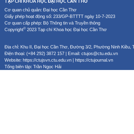
TẠP CHÍ KHOA HỌC ĐẠI HỌC CẦN THƠ
Cơ quan chủ quản: Đại học Cần Thơ
Giấy phép hoạt động số: 233/GP-BTTTT ngày 10-7-2023
Cơ quan cấp phép: Bộ Thông tin và Truyền thông
©
Copyright
2023 Tạp chí Khoa học Đại học Cần Thơ
Địa chỉ: Khu II, Đại học Cần Thơ, Đường 3/2, Phường Ninh Kiều,
Điện thoại: (+84 292) 3872 157 | Email: ctujos@ctu.edu.vn
Website:
https://ctujsvn.ctu.edu.vn
|
https://ctujournal.vn
Tổng biên tập: Trần Ngọc Hải