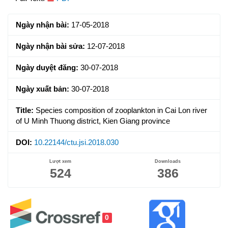
Article
Sidebar
Ngày nhận bài:
17-05-2018
Ngày nhận bài sửa:
12-07-2018
Ngày duyệt đăng:
30-07-2018
Ngày xuất bản:
30-07-2018
Title:
Species composition of zooplankton in Cai Lon river
of U Minh Thuong district, Kien Giang province
DOI:
10.22144/ctu.jsi.2018.030
Lượt xem
Downloads
524
386
0