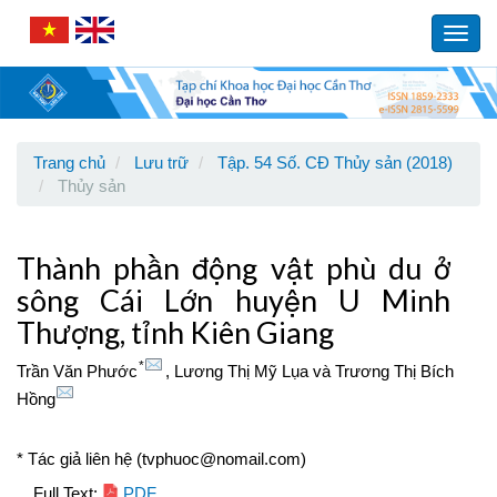
Main
Navigation
Toggl
Main
navig
Content
Sidebar
Trang chủ
Lưu trữ
Tập. 54 Số. CĐ Thủy sản (2018)
Thủy sản
Thành phần động vật phù du ở
sông Cái Lớn huyện U Minh
Thượng, tỉnh Kiên Giang
*
Trần Văn Phước
,
Lương Thị Mỹ Lụa
và
Trương Thị Bích
Hồng
* Tác giả liên hệ (tvphuoc@nomail.com)
Full Text:
PDF