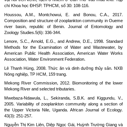
chí Khoa học ĐHSP. TPHCM, số 30: 108-116.
Houssou, A.M., Montchowui, E. and Bonou, C.A., 2017.
Composition and structure of zooplankton community in Oueme
river basin, republic of Benin. Journal of Entomology and
Zoology Studies.5(6): 336-344.
Lenore, S.C., Arnold, E.G., and Andrew, D.E., 1998. Standard
Methods for the Examination of Water and Wastewater, by
American Public Health Association, American Water Works
Association, Water Environment Federation.
Lê Thanh Hùng, 2008. Thức ăn và dinh dưỡng thủy sản. NXB
Nông nghiệp, TP HCM, 159 trang.
Mekong River Commission, 2012. Biomonitoring of the lower
Mekong River and selected tributaries.
Mwebaza-Ndawula, L., Sekiranda, S.B.K. and Kiggundu, V.,
2005. Variability of zooplankton community along a section of
the Upper Victoria Nile, Uganda. African Journal of Ecology.
43(3): 251-257.
Nguyễn Thị Kim Liên, Diệp Ngọc Gái, Huỳnh Trường Giang và