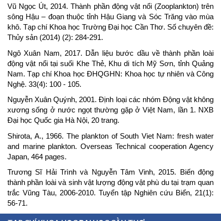
Vũ Ngọc Út, 2014. Thành phần động vật nổi (Zooplankton) trên
sông Hậu – đoạn thuộc tỉnh Hậu Giang và Sóc Trăng vào mùa
khô. Tạp chí Khoa học Trường Đại học Cần Thơ. Số chuyên đề:
Thủy sản (2014) (2): 284-291.
Ngô Xuân Nam, 2017. Dẫn liệu bước dầu về thành phần loài
động vật nổi tại suối Khe Thẻ, Khu di tích Mỹ Sơn, tỉnh Quảng
Nam. Tạp chí Khoa học ĐHQGHN: Khoa học tự nhiên và Công
Nghệ. 33(4): 100 - 105.
Nguyễn Xuân Quýnh, 2001. Định loại các nhóm Động vật không
xương sống ở nước ngọt thường gặp ở Việt Nam, lần 1. NXB
Đại học Quốc gia Hà Nội, 20 trang.
Shirota, A., 1966. The plankton of South Viet Nam: fresh water
and marine plankton. Overseas Technical cooperation Agency
Japan, 464 pages.
Trương Sĩ Hải Trình và Nguyễn Tâm Vinh, 2015. Biến động
thành phần loài và sinh vật lượng động vật phù du tại trạm quan
trắc Vũng Tàu, 2006-2010. Tuyển tập Nghiên cứu Biển, 21(1):
56-71.