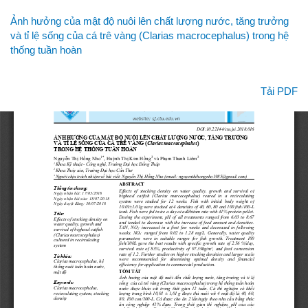
Quay
Ảnh hưởng của mật độ nuôi lên chất lượng nước, tăng trưởng
lại
và tỉ lệ sống của cá trê vàng (Clarias macrocephalus) trong hệ
chi
thống tuần hoàn
tiết
bài
viết
Tải xuống
Tải PDF