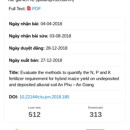
Article
Full Text:
PDF
Sidebar
Ngày nhận bài:
04-04-2018
Ngày nhận bài sửa:
03-08-2018
Ngày duyệt đăng:
28-12-2018
Ngày xuất bản:
27-12-2018
Title:
Evaluate the methods to quantify the N, P and K
fertilizer requirement for hybrid maize yield on undeposited
and deposited alluvial soil An Phu – An Giang
DOI:
10.22144/ctu.jvn.2018.180
Lượt xem
Downloads
512
313