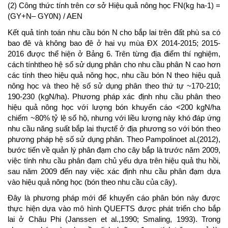
(2) Công thức tính trên cơ sở Hiệu quả nông học FN(kg ha-1) =
(GY+N– GY0N) / AEN
Kết quả tính toán nhu cầu bón N cho bắp lai trên đất phù sa có
bao đê và không bao đê ở hai vụ mùa ĐX 2014-2015; 2015-
2016 được thể hiện ở Bảng 6. Trên từng địa điểm thí nghiệm,
cách tínhtheo hệ số sử dụng phân cho nhu cầu phân N cao hơn
các tính theo hiệu quả nông học, nhu cầu bón N theo hiệu quả
nông học và theo hệ số sử dụng phân theo thứ tự ~170-210;
190-230 (kgN/ha). Phương pháp xác định nhu cầu phân theo
hiệu quả nông học với lượng bón khuyến cáo <200 kgN/ha
chiếm ~80% tỷ lệ số hộ, nhưng với liều lượng này khó đáp ứng
nhu cầu năng suất bắp lai thựctế ở địa phương so với bón theo
phương pháp hệ số sử dụng phân. Theo Pampolinoet al.(2012),
bước tiến về quản lý phân đạm cho cây bắp là trước năm 2009,
việc tính nhu cầu phân đạm chủ yếu dựa trên hiệu quả thu hồi,
sau năm 2009 đến nay việc xác định nhu cầu phân đạm dựa
vào hiệu quả nông học (bón theo nhu cầu của cây).
Đây là phương pháp mới để khuyến cáo phân bón này được
thực hiện dựa vào mô hình QUEFTS được phát triển cho bắp
lai ở Châu Phi (Janssen et al.,1990; Smaling, 1993). Trong