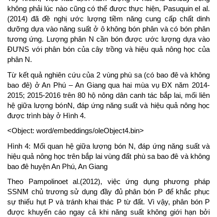
không phải lúc nào cũng có thể được thực hiện, Pasuquin el al.
(2014) đã đề nghị ước lượng tiềm năng cung cấp chất dinh
dưỡng dựa vào năng suất ở ô không bón phân và có bón phân
tương ứng. Lượng phân N cần bón được ước lượng dựa vào
ĐƯNS với phân bón của cây trồng và hiệu quả nông học của
phân N.
Từ kết quả nghiên cứu của 2 vùng phù sa (có bao đê và không
bao đê) ở An Phú – An Giang qua hai mùa vụ ĐX năm 2014-
2015; 2015-2016 trên 80 hộ nông dân canh tác bắp lai, mối liên
hệ giữa lượng bónN, đáp ứng năng suất và hiệu quả nông học
được trình bày ở Hình 4.
<Object: word/embeddings/oleObject4.bin>
Hình 4: Mối quan hệ giữa lượng bón N, đáp ứng năng suất và
hiệu quả nông học trên bắp lai vùng đất phù sa bao đê và không
bao đê huyện An Phú, An Giang
Theo Pampolinoet al.(2012), việc ứng dụng phương pháp
SSNM chủ trương sử dụng đầy đủ phân bón P để khắc phục
sự thiếu hụt P và tránh khai thác P từ đất. Vì vậy, phân bón P
được khuyến cáo ngay cả khi năng suất không giới hạn bởi