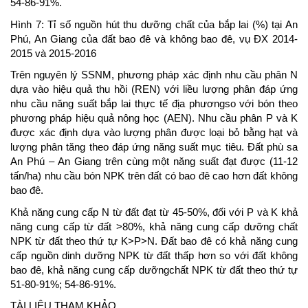
54-86-91%.
Hình 7: Tỉ số nguồn hút thu dưỡng chất của bắp lai (%) tại An
Phú, An Giang của đất bao đê và không bao đê, vụ ĐX 2014-
2015 và 2015-2016
Trên nguyên lý SSNM, phương pháp xác định nhu cầu phân N
dựa vào hiệu quả thu hồi (REN) với liều lượng phân đáp ứng
nhu cầu năng suất bắp lai thực tế địa phươngso với bón theo
phương pháp hiệu quả nông học (AEN). Nhu cầu phân P và K
được xác định dựa vào lượng phân được loại bỏ bằng hạt và
lượng phân tăng theo đáp ứng năng suất mục tiêu. Đất phù sa
An Phú – An Giang trên cùng một năng suất đạt được (11-12
tấn/ha) nhu cầu bón NPK trên đất có bao đê cao hơn đất không
bao đê.
Khả năng cung cấp N từ đất đạt từ 45-50%, đối với P và K khả
năng cung cấp từ đất >80%, khả năng cung cấp dưỡng chất
NPK từ đất theo thứ tự K>P>N. Đất bao đê có khả năng cung
cấp nguồn dinh dưỡng NPK từ đất thấp hơn so với đất không
bao đê, khả năng cung cấp dưỡngchất NPK từ đất theo thứ tự
51-80-91%; 54-86-91%.
TÀI LIỆU THAM KHẢO