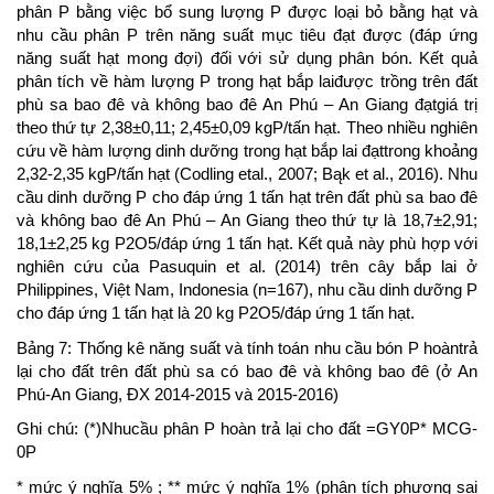
phân P bằng việc bổ sung lượng P được loại bỏ bằng hạt và
nhu cầu phân P trên năng suất mục tiêu đạt được (đáp ứng
năng suất hạt mong đợi) đối với sử dụng phân bón. Kết quả
phân tích về hàm lượng P trong hạt bắp laiđược trồng trên đất
phù sa bao đê và không bao đê An Phú – An Giang đạtgiá trị
theo thứ tự 2,38±0,11; 2,45±0,09 kgP/tấn hạt. Theo nhiều nghiên
cứu về hàm lượng dinh dưỡng trong hạt bắp lai đạttrong khoảng
2,32-2,35 kgP/tấn hạt (Codling etal., 2007; Bąk et al., 2016). Nhu
cầu dinh dưỡng P cho đáp ứng 1 tấn hạt trên đất phù sa bao đê
và không bao đê An Phú – An Giang theo thứ tự là 18,7±2,91;
18,1±2,25 kg P2O5/đáp ứng 1 tấn hạt. Kết quả này phù hợp với
nghiên cứu của Pasuquin et al. (2014) trên cây bắp lai ở
Philippines, Việt Nam, Indonesia (n=167), nhu cầu dinh dưỡng P
cho đáp ứng 1 tấn hạt là 20 kg P2O5/đáp ứng 1 tấn hạt.
Bảng 7: Thống kê năng suất và tính toán nhu cầu bón P hoàntrả
lại cho đất trên đất phù sa có bao đê và không bao đê (ở An
Phú-An Giang, ĐX 2014-2015 và 2015-2016)
Ghi chú: (*)Nhucầu phân P hoàn trả lại cho đất =GY0P* MCG-
0P
* mức ý nghĩa 5% ; ** mức ý nghĩa 1% (phân tích phương sai