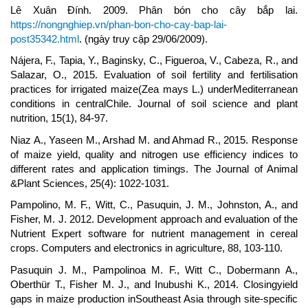
Lê Xuân Đính. 2009. Phân bón cho cây bắp lai.
https://nongnghiep.vn/phan-bon-cho-cay-bap-lai-
post35342.html
. (ngày truy cập 29/06/2009).
Nájera, F., Tapia, Y., Baginsky, C., Figueroa, V., Cabeza, R., and
Salazar, O., 2015. Evaluation of soil fertility and fertilisation
practices for irrigated maize(Zea mays L.) underMediterranean
conditions in centralChile. Journal of soil science and plant
nutrition, 15(1), 84-97.
Niaz A., Yaseen M., Arshad M. and Ahmad R., 2015. Response
of maize yield, quality and nitrogen use efficiency indices to
different rates and application timings. The Journal of Animal
&Plant Sciences, 25(4): 1022-1031.
Pampolino, M. F., Witt, C., Pasuquin, J. M., Johnston, A., and
Fisher, M. J. 2012. Development approach and evaluation of the
Nutrient Expert software for nutrient management in cereal
crops. Computers and electronics in agriculture, 88, 103-110.
Pasuquin J. M., Pampolinoa M. F., Witt C., Dobermann A.,
Oberthür T., Fisher M. J., and Inubushi K., 2014. Closingyield
gaps in maize production inSoutheast Asia through site-specific