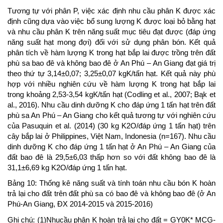
Tương tự với phân P, việc xác định nhu cầu phân K được xác
định cũng dựa vào việc bổ sung lượng K được loại bỏ bằng hạt
và nhu cầu phân K trên năng suất mục tiêu đạt được (đáp ứng
năng suất hạt mong đợi) đối với sử dụng phân bón. Kết quả
phân tích về hàm lượng K trong hạt bắp lai được trồng trên đất
phù sa bao đê và không bao đê ở An Phú – An Giang đạt giá trị
theo thứ tự 3,14±0,07; 3,25±0,07 kgK/tấn hạt. Kết quả này phù
hợp với nhiều nghiên cứu về hàm lượng K trong hạt bắp lai
trong khoảng 2,53-3,54 kgK/tấn hạt (Codling et al., 2007; Bąk et
al., 2016). Nhu cầu dinh dưỡng K cho đáp ứng 1 tấn hạt trên đất
phù sa An Phú – An Giang cho kết quả tương tự với nghiên cứu
của Pasuquin et al. (2014) (30 kg K2O/đáp ứng 1 tấn hạt) trên
cây bắp lai ở Philippines, Việt Nam, Indonesia (n=167). Nhu cầu
dinh dưỡng K cho đáp ứng 1 tấn hạt ở An Phú – An Giang của
đất bao đê là 29,5±6,03 thấp hơn so với đất không bao đê là
31,1±6,69 kg K2O/đáp ứng 1 tấn hạt.
Bảng 10: Thống kê năng suất và tính toán nhu cầu bón K hoàn
trả lại cho đất trên đất phù sa có bao đê và không bao đê (ở An
Phú-An Giang, ĐX 2014-2015 và 2015-2016)
Ghi chú: (1)Nhucầu phân K hoàn trả lại cho đất = GY0K* MCG-