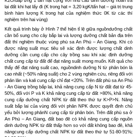
K2O/đáp ứng 1 tấn hạt cộng với nhu cầu dinh dưỡng hoàn trả
lại đất khi hạt lấy đi (K trong hạt = 3,20 kgK/tấn hạt – giá trị trung
bình hàm lượng K trong hạt của nghiệm thức 0K từ các thí
nghiệm trên hai vùng)
Kết quả trình bày ở Hình 7 thể hiện tỉ lệ giữa nguồndưỡng chất
cần bổ sung cho cây bắp lai và lượng dưỡng chất bản địa trên
đất thí nghiệm thuộc vùng phù sa An Phú – An Giang. Khi có
được năng suất mục tiêu sẽ xác định được lượng chất dinh
dưỡng cần cung cấp cho cây trồng sau khi xác định dưỡng
chất cung cấp từ đất để đạt năng suất mong muốn. Kết quả cho
thấy để đạt năng suất cao, nguồndinh dưỡng N từ phân bón là
cao nhất (~50% năng suất) cho 2 vùng nghiên cứu, riêng đối với
phân lân và kali cung cấp chỉ đạt <20%. Trên đất phù sa An Phú
- An Giang trồng bắp lai, khả năng cung cấp N từ đất đạt từ 45-
50%, đối với P và K khả năng cung cấp từ đất >80%, khả năng
cung cấp dưỡng chất NPK từ đất theo thứ tự K>P>N. Năng
suất bắp lai của vùng đối với phân NPK được quyết định chủ
yếu bởi lượng phânN cung cấp từ phân bón. Trên đất phù sa ở
An Phú – An Giang, đất bao đê có khả năng cung cấp nguồn
dinh dưỡng NPK từ đất thấp hơn so với đất không bao đê, khả
năngcung cấp dưỡng chất NPK từ đất theo thứ tự 51-80-91%;