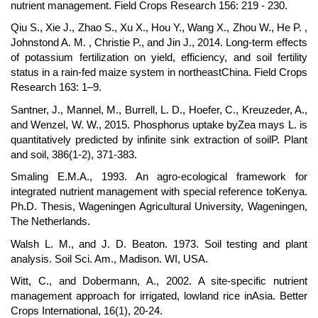
nutrient management. Field Crops Research 156: 219 - 230.
Qiu S., Xie J., Zhao S., Xu X., Hou Y., Wang X., Zhou W., He P. ,
Johnstond A. M. , Christie P., and Jin J., 2014. Long-term effects
of potassium fertilization on yield, efficiency, and soil fertility
status in a rain-fed maize system in northeastChina. Field Crops
Research 163: 1–9.
Santner, J., Mannel, M., Burrell, L. D., Hoefer, C., Kreuzeder, A.,
and Wenzel, W. W., 2015. Phosphorus uptake byZea mays L. is
quantitatively predicted by infinite sink extraction of soilP. Plant
and soil, 386(1-2), 371-383.
Smaling E.M.A., 1993. An agro-ecological framework for
integrated nutrient management with special reference toKenya.
Ph.D. Thesis, Wageningen Agricultural University, Wageningen,
The Netherlands.
Walsh L. M., and J. D. Beaton. 1973. Soil testing and plant
analysis. Soil Sci. Am., Madison. WI, USA.
Witt, C., and Dobermann, A., 2002. A site-specific nutrient
management approach for irrigated, lowland rice inAsia. Better
Crops International, 16(1), 20-24.