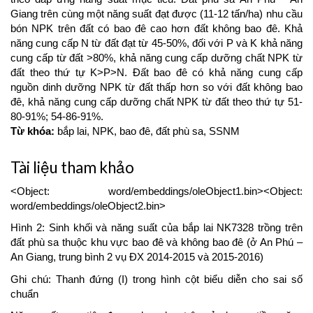
Giang trên cùng một năng suất đạt được (11-12 tấn/ha) nhu cầu
bón NPK trên đất có bao đê cao hơn đất không bao đê. Khả
năng cung cấp N từ đất đạt từ 45-50%, đối với P và K khả năng
cung cấp từ đất >80%, khả năng cung cấp dưỡng chất NPK từ
đất theo thứ tự K>P>N. Đất bao đê có khả năng cung cấp
nguồn dinh dưỡng NPK từ đất thấp hơn so với đất không bao
đê, khả năng cung cấp dưỡng chất NPK từ đất theo thứ tự 51-
80-91%; 54-86-91%.
Từ khóa:
bắp lai, NPK, bao đê, đất phù sa, SSNM
Article
Tài liệu tham khảo
Details
<Object: word/embeddings/oleObject1.bin><Object:
word/embeddings/oleObject2.bin>
Hình 2: Sinh khối và năng suất của bắp lai NK7328 trồng trên
đất phù sa thuộc khu vực bao đê và không bao đê (ở An Phú –
An Giang, trung bình 2 vụ ĐX 2014-2015 và 2015-2016)
Ghi chú: Thanh đứng (I) trong hình cột biểu diễn cho sai số
chuẩn