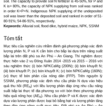
soil. The capacity to provide soil N fertilizer is 45-50%, for P and
K is> 80%, the capacity of NPK supplying from soil was ranked
in order K>P>N. Indigenous NPK supplying of the undeposited
soil was lower than the deposited soil and ranked in order of 51-
80-91%; 54-86-91%, respectively.
Keywords:
Alluvial soil, flood dike, hybrid maize, NPK, SSNM
Tóm tắt
Mục tiêu của nghiên cứu nhằm đánh giá phương pháp xác định
lượng phân N, P và K cần bón cho bắp lai dựa trên năng suất
bắp lai trên đất phù sa An Phú – An Giang. Thí nghiệm được
thực hiện vào 2 vụ Đông Xuân 2014 -2015 và 2015 – 2016 với
sáu nghiệm thức (i) bón NPKCaMg (200N); (ii) bón khuyết N;
(iii) bón khuyết P; (iv) bón khuyết K; (v) bón NPKCaMg (160N);
(vi) thực tế bón phân của nông dân (FFP). Trên nguyên lý
SSNM, phương pháp xác định nhu cầu phân N dựa vào hiệu
quả thu hồi (RE
) với liều lượng phân đáp ứng nhu cầu năng
N
suất bắp lai thực tế địa phương so với bón theo phương pháp
hiệu quả nông học (AE
). Nhu cầu phân P và K được xác định
N
dựa vào lượng phân được loại bỏ bằng hạt và lượng phân tăng
theo đáp ứng năng suất mục tiêu. Đất phù sa An Phú – An