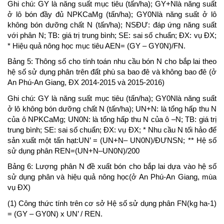
Ghi chú: GY là năng suất mục tiêu (tấn/ha); GY+Nlà năng suất
ở lô bón đầy đủ NPKCaMg (tấn/ha); GY0Nlà năng suất ở lô
không bón dưỡng chất N (tấn/ha); NSĐƯ: đáp ứng năng suất
với phân N; TB: giá trị trung bình; SE: sai số chuẩn; ĐX: vụ ĐX;
* Hiệu quả nông học mục tiêu AEN= (GY – GY0N)/FN.
Bảng 5: Thông số cho tính toán nhu cầu bón N cho bắp lai theo
hệ số sử dụng phân trên đất phù sa bao đê và không bao đê (ở
An Phú-An Giang, ĐX 2014-2015 và 2015-2016)
Ghi chú: GY là năng suất mục tiêu (tấn/ha); GY0Nlà năng suất
ở lô không bón dưỡng chất N (tấn/ha); UN+N: là tổng hấp thu N
của ô NPKCaMg; UN0N: là tổng hấp thu N của ô –N; TB: giá trị
trung bình; SE: sai số chuẩn; ĐX: vụ ĐX; * Nhu cầu N tối hảo để
sản xuất một tấn hạt:UN’ = (UN+N– UN0N)/ĐƯNSN; ** Hệ số
sử dụng phân REN=(UN+N–UN0N)/200
Bảng 6: Lượng phân N đề xuất bón cho bắp lai dựa vào hệ số
sử dụng phân và hiệu quả nông học(ở An Phú-An Giang, mùa
vụ ĐX)
(1) Công thức tính trên cơ sở Hệ số sử dụng phân FN(kg ha-1)
= (GY – GY0N) x UN’ / REN.