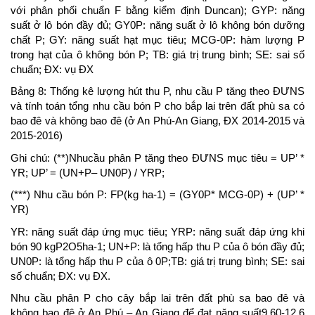
với phân phối chuẩn F bằng kiểm định Duncan); GYP: năng
suất ở lô bón đầy đủ; GY0P: năng suất ở lô không bón dưỡng
chất P; GY: năng suất hạt mục tiêu; MCG-0P: hàm lượng P
trong hạt của ô không bón P; TB: giá trị trung bình; SE: sai số
chuẩn; ĐX: vụ ĐX
Bảng 8: Thống kê lượng hút thu P, nhu cầu P tăng theo ĐƯNS
và tính toán tổng nhu cầu bón P cho bắp lai trên đất phù sa có
bao đê và không bao đê (ở An Phú-An Giang, ĐX 2014-2015 và
2015-2016)
Ghi chú: (**)Nhucầu phân P tăng theo ĐƯNS mục tiêu = UP’ *
YR; UP’ = (UN+P– UN0P) / YRP;
(***) Nhu cầu bón P: FP(kg ha-1) = (GY0P* MCG-0P) + (UP’ *
YR)
YR: năng suất đáp ứng mục tiêu; YRP: năng suất đáp ứng khi
bón 90 kgP2O5ha-1; UN+P: là tổng hấp thu P của ô bón đầy đủ;
UN0P: là tổng hấp thu P của ô 0P;TB: giá trị trung bình; SE: sai
số chuẩn; ĐX: vụ ĐX.
Nhu cầu phân P cho cây bắp lai trên đất phù sa bao đê và
không bao đê ở An Phú – An Giang để đạt năng suất9,60-12,6