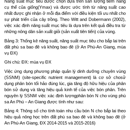
Năng suất mục tiêu được chọn dựa trên sản lượng tiềm năng
cụ thể của giống(Ymax) và được ước tính từ năng suất cao
nhất được ghi nhận ở mỗi địa điểm với điều kiện tối ưu nhất cho
sự phát triển của cây trồng. Theo Witt and Dobermann (2002),
việc xác định năng suất mục tiêu là dựa trên kết quả điều tra từ
những nông dân sản xuất giỏi (sản xuất tiên tiến) của vùng.
Bảng 3: Thống kê năng suất, năng suất mục tiêu cho bắp lai trên
đất phù sa bao đê và không bao đê (ở An Phú-An Giang, mùa
vụ ĐX)
Ghi chú: ĐX: mùa vụ ĐX
Việc ứng dụng phương pháp quản lý dinh dưỡng chuyên vùng
(SSNM) (site-specific nutrient management) là cơ sở chosử
dụng phân bón tối hảo đúng lúc, gia tăng độ hữu hiệu của phân
bón sử dụng và tăng hiệu quả kinh tế của việc bón phân. Trên
nguyên lý SSNM việc xác định lượngphân bón N cho vùng phù
sa An Phú – An Giang được tính như sau:
Bảng 4: Thông số cho tính toán nhu cầu bón N cho bắp lai theo
hiệu quả nông học trên đất phù sa bao đê và không bao đê (ở
An Phú-An Giang, ĐX 2014-2015 và 2015-2016)