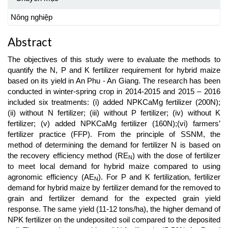
Nông nghiệp
Abstract
The objectives of this study were to evaluate the methods to
quantify the N, P and K fertilizer requirement for hybrid maize
based on its yield in An Phu - An Giang. The research has been
conducted in winter-spring crop in 2014-2015 and 2015 – 2016
included six treatments: (i) added NPKCaMg fertilizer (200N);
(ii) without N fertilizer; (iii) without P fertilizer; (iv) without K
fertilizer; (v) added NPKCaMg fertilizer (160N);(vi) farmers’
fertilizer practice (FFP). From the principle of SSNM, the
method of determining the demand for fertilizer N is based on
the recovery efficiency method (RE
) with the dose of fertilizer
N
to meet local demand for hybrid maize compared to using
agronomic efficiency (AE
). For P and K fertilization, fertilizer
N
demand for hybrid maize by fertilizer demand for the removed to
grain and fertilizer demand for the expected grain yield
response. The same yield (11-12 tons/ha), the higher demand of
NPK fertilizer on the undeposited soil compared to the deposited