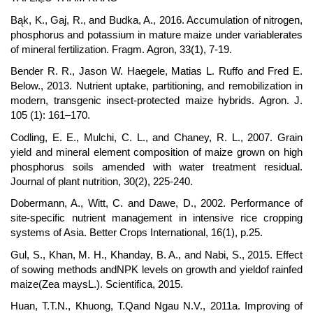
Bąk, K., Gaj, R., and Budka, A., 2016. Accumulation of nitrogen,
phosphorus and potassium in mature maize under variablerates
of mineral fertilization. Fragm. Agron, 33(1), 7-19.
Bender R. R., Jason W. Haegele, Matias L. Ruffo and Fred E.
Below., 2013. Nutrient uptake, partitioning, and remobilization in
modern, transgenic insect-protected maize hybrids. Agron. J.
105 (1): 161–170.
Codling, E. E., Mulchi, C. L., and Chaney, R. L., 2007. Grain
yield and mineral element composition of maize grown on high
phosphorus soils amended with water treatment residual.
Journal of plant nutrition, 30(2), 225-240.
Dobermann, A., Witt, C. and Dawe, D., 2002. Performance of
site-specific nutrient management in intensive rice cropping
systems of Asia. Better Crops International, 16(1), p.25.
Gul, S., Khan, M. H., Khanday, B. A., and Nabi, S., 2015. Effect
of sowing methods andNPK levels on growth and yieldof rainfed
maize(Zea maysL.). Scientifica, 2015.
Huan, T.T.N., Khuong, T.Qand Ngau N.V., 2011a. Improving of