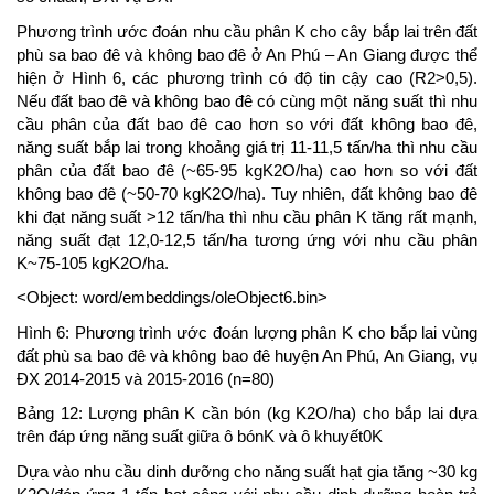
Phương trình ước đoán nhu cầu phân K cho cây bắp lai trên đất
phù sa bao đê và không bao đê ở An Phú – An Giang được thể
hiện ở Hình 6, các phương trình có độ tin cậy cao (R2>0,5).
Nếu đất bao đê và không bao đê có cùng một năng suất thì nhu
cầu phân của đất bao đê cao hơn so với đất không bao đê,
năng suất bắp lai trong khoảng giá trị 11-11,5 tấn/ha thì nhu cầu
phân của đất bao đê (~65-95 kgK2O/ha) cao hơn so với đất
không bao đê (~50-70 kgK2O/ha). Tuy nhiên, đất không bao đê
khi đạt năng suất >12 tấn/ha thì nhu cầu phân K tăng rất mạnh,
năng suất đạt 12,0-12,5 tấn/ha tương ứng với nhu cầu phân
K~75-105 kgK2O/ha.
<Object: word/embeddings/oleObject6.bin>
Hình 6: Phương trình ước đoán lượng phân K cho bắp lai vùng
đất phù sa bao đê và không bao đê huyện An Phú, An Giang, vụ
ĐX 2014-2015 và 2015-2016 (n=80)
Bảng 12: Lượng phân K cần bón (kg K2O/ha) cho bắp lai dựa
trên đáp ứng năng suất giữa ô bónK và ô khuyết0K
Dựa vào nhu cầu dinh dưỡng cho năng suất hạt gia tăng ~30 kg