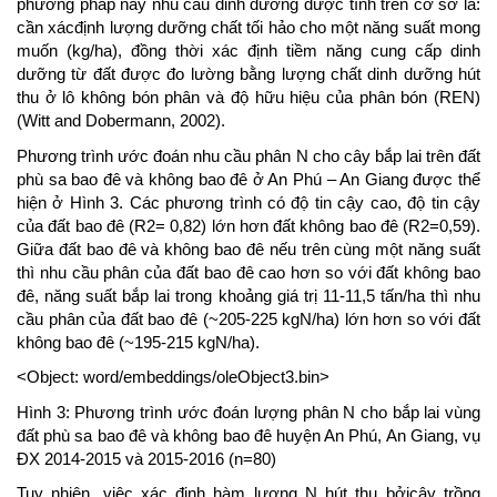
phương pháp này nhu cầu dinh dưỡng được tính trên cơ sở là:
cần xácđịnh lượng dưỡng chất tối hảo cho một năng suất mong
muốn (kg/ha), đồng thời xác định tiềm năng cung cấp dinh
dưỡng từ đất được đo lường bằng lượng chất dinh dưỡng hút
thu ở lô không bón phân và độ hữu hiệu của phân bón (REN)
(Witt and Dobermann, 2002).
Phương trình ước đoán nhu cầu phân N cho cây bắp lai trên đất
phù sa bao đê và không bao đê ở An Phú – An Giang được thể
hiện ở Hình 3. Các phương trình có độ tin cậy cao, độ tin cậy
của đất bao đê (R2= 0,82) lớn hơn đất không bao đê (R2=0,59).
Giữa đất bao đê và không bao đê nếu trên cùng một năng suất
thì nhu cầu phân của đất bao đê cao hơn so với đất không bao
đê, năng suất bắp lai trong khoảng giá trị 11-11,5 tấn/ha thì nhu
cầu phân của đất bao đê (~205-225 kgN/ha) lớn hơn so với đất
không bao đê (~195-215 kgN/ha).
<Object: word/embeddings/oleObject3.bin>
Hình 3: Phương trình ước đoán lượng phân N cho bắp lai vùng
đất phù sa bao đê và không bao đê huyện An Phú, An Giang, vụ
ĐX 2014-2015 và 2015-2016 (n=80)
Tuy nhiên, việc xác định hàm lượng N hút thu bởicây trồng