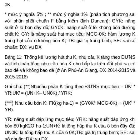
0K
* mức ý nghĩa 5% ; ** mức ý nghĩa 1% (phân tích phương sai
với phân phối chuẩn F bằng kiểm định Duncan); GYK: năng
suất ở lô bón đầy đủ; GY0K: năng suất ở lô không bón dưỡng
chất K; GY: là năng suất hạt mục tiêu; MCG-0K: hàm lượng K
trong hạt của ô không bón K; TB: giá trị trung bình; SE: sai số
chuẩn; ĐX: vụ ĐX
Bảng 11: Thống kê lượng hút thu K, nhu cầu K tăng theo ĐƯNS
và tính toán tổng nhu cầu bón K cho bắp lai trên đất phù sa có
bao đê và không bao đê (ở An Phú-An Giang, ĐX 2014-2015 và
2015-2016)
Ghi chú: (**)Nhucầu phân K tăng theo ĐƯNS mục tiêu = UK’ *
YR;UK’ = (UN+K– UN0K) / YRK;
(***) Nhu cầu bón K: FK(kg ha-1) = (GY0K* MCG-0K) + (UK’ *
YR).
YR: năng suất đáp ứng mục tiêu; YRK: năng suất đáp ứng khi
bón 80 kgK2O ha-1;UN+K: là tổng hấp thu K của ô bón đầy đủ;
UN0K: là tổng hấp thu K của ô 0K;TB: giá trị trung bình; SE: sai
số chuẩn; ĐX: vụ ĐX.