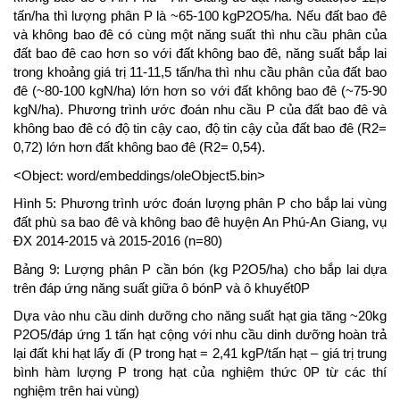
tấn/ha thì lượng phân P là ~65-100 kgP2O5/ha. Nếu đất bao đê
và không bao đê có cùng một năng suất thì nhu cầu phân của
đất bao đê cao hơn so với đất không bao đê, năng suất bắp lai
trong khoảng giá trị 11-11,5 tấn/ha thì nhu cầu phân của đất bao
đê (~80-100 kgN/ha) lớn hơn so với đất không bao đê (~75-90
kgN/ha). Phương trình ước đoán nhu cầu P của đất bao đê và
không bao đê có độ tin cậy cao, độ tin cậy của đất bao đê (R2=
0,72) lớn hơn đất không bao đê (R2= 0,54).
<Object: word/embeddings/oleObject5.bin>
Hình 5: Phương trình ước đoán lượng phân P cho bắp lai vùng
đất phù sa bao đê và không bao đê huyện An Phú-An Giang, vụ
ĐX 2014-2015 và 2015-2016 (n=80)
Bảng 9: Lượng phân P cần bón (kg P2O5/ha) cho bắp lai dựa
trên đáp ứng năng suất giữa ô bónP và ô khuyết0P
Dựa vào nhu cầu dinh dưỡng cho năng suất hạt gia tăng ~20kg
P2O5/đáp ứng 1 tấn hạt cộng với nhu cầu dinh dưỡng hoàn trả
lại đất khi hạt lấy đi (P trong hạt = 2,41 kgP/tấn hạt – giá trị trung
bình hàm lượng P trong hạt của nghiệm thức 0P từ các thí
nghiệm trên hai vùng)