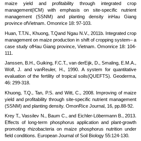
maize yield and profitability through integrated crop
management(ICM) with emphasis on site-specific nutrient
management (SSNM) and planting density inHau Giang
province ofVietnam. Omonrice 18: 97-103.
Huan, T.T.N., Khuong, T.Qand Ngau N.V., 2011b. Integrated crop
management on maize production in shift of cropping system– a
case study ofHau Giang province, Vietnam. Omonrice 18: 104-
111.
Janssen, B.H., Guiking, F.C.T., van derEijk, D., Smaling, E.M.A.,
Wolf, J. and vanReuler, H., 1990. A system for quantitative
evaluation of the fertility of tropical soils(QUEFTS). Geoderma,
46: 299-318.
Khuong, T.Q., Tan, P.S. and Witt, C., 2008. Improving of maize
yield and profitability through site-specific nutrient management
(SSNM) and planting density. OmonRice Journal, 16, pp.88-92.
Krey T., Vassilev N., Baum C., and Eichler-Löbermann B., 2013.
Effects of long-term phosphorus application and plant-growth
promoting rhizobacteria on maize phosphorus nutrition under
field conditions. European Journal of Soil Biology 55:124-130.