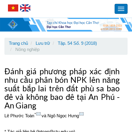
Main
Navigation
Toggl
Main
navig
Content
Sidebar
Trang chủ
Lưu trữ
Tập. 54 Số. 9 (2018)
Nông nghiệp
Đánh giá phương pháp xác định
nhu cầu phân bón NPK lên năng
suất bắp lai trên đất phù sa bao
đê và không bao đê tại An Phú -
An Giang
*
Lê Phước Toàn
và
Ngô Ngọc Hưng
* Tác giả liên hệ (lptoan@ctu.edu.vn)