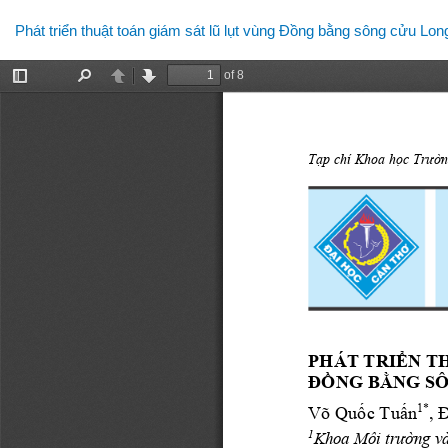
Quay
Phát triển thuật toán giám sát lũ lụt vùng Đồng bằng sông cửu Lo
lại
chi
tiết
bài
viết