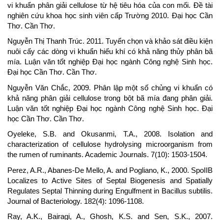
vi khuẩn phân giải cellulose từ hệ tiêu hóa của con mối. Đề tài
nghiên cứu khoa học sinh viên cấp Trường 2010. Đại học Cần
Thơ. Cần Thơ.
Nguyễn Thị Thanh Trúc. 2011. Tuyển chọn và khảo sát điều kiện
nuôi cấy các dòng vi khuẩn hiếu khí có khả năng thủy phân bã
mía. Luận văn tốt nghiệp Đại học ngành Công nghệ Sinh học.
Đại học Cần Thơ. Cần Thơ.
Nguyễn Văn Chắc, 2009. Phân lập một số chủng vi khuẩn có
khả năng phân giải cellulose trong bột bã mía đang phân giải.
Luận văn tốt nghiệp Đại học ngành Công nghệ Sinh học. Đại
học Cần Thơ. Cần Thơ.
Oyeleke, S.B. and Okusanmi, T.A., 2008. Isolation and
characterization of cellulose hydrolysing microorganism from
the rumen of ruminants. Academic Journals. 7(10): 1503-1504.
Perez, A.R., Abanes-De Mello, A. and Pogliano, K., 2000. SpoIIB
Localizes to Active Sites of Septal Biogenesis and Spatially
Regulates Septal Thinning during Engulfment in Bacillus subtilis.
Journal of Bacteriology. 182(4): 1096-1108.
Ray, A.K., Bairagi, A., Ghosh, K.S. and Sen, S.K., 2007.