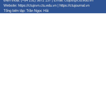
Điện thoại: (+84 292) 3872 157 | Email: ctujos@ctu.edu.vn
Website:
https://ctujsvn.ctu.edu.vn
|
https://ctujournal.vn
Tổng biên tập: Trần Ngọc Hải