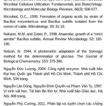
Microbial Cellulose Utilization: Fundamentals and Biotechnlogy.
Microbiology and Molecular Biology Reviews. 66(3): 506-577.
Microbial, O.C., 1999. Formation of organic acids by strain of
Bacillus mesentericus and Bacillus subtilis isolated from the
rumen of cattle. Mikrobiology. 39: 31-33.
Nakano, M.M. and Zuber, P., 1998. Anaerobic growth of a ‘‘strict
aerobe’’ Bacillus subtilis. Annual Review Microbiology. 52: 165-
190.
Nelson, N. 1944. A photometric adaptation of the Somogyi
method for the determination of glucose. The Journal of
Biological Chememistry. 153: 375-380.
Nguyễn Đức Lượng, 2004. Công nghệ enzyme. Nhà xuất bản
Đại học Quốc gia Thành phố Hồ Chí Minh. Thành phố Hồ Chí
Minh, 534 trang.
Nguyễn Lân Dũng, Nguyễn Đình Quyến và Phạm Văn Ty, 1997.
Vi sinh vật học. Tái bản lần thứ tư. Nhà xuất bản Giáo dục. Hà
Nội, 408 trang.
Nguyễn Phú Cường, 2011. Phân lập và tuyển chọn các chủng