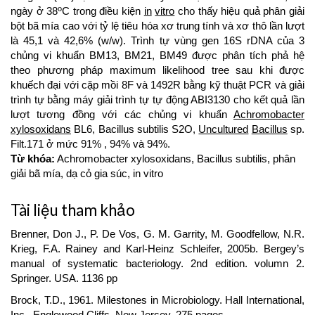
o
ngày ở 38
C trong điều kiện
in
vitro
cho thấy hiệu quả phân giải
bột bã mía cao với tỷ lệ tiêu hóa xơ trung tính và xơ thô lần lượt
là 45,1 và 42,6% (w/w). Trình tự vùng gen 16S rDNA của 3
chủng vi khuẩn BM13, BM21, BM49 được phân tích phả hệ
theo phương pháp maximum likelihood tree sau khi được
khuếch đại với cặp mồi 8F và 1492R bằng kỹ thuật PCR và giải
trình tự bằng máy giải trình tự tự động ABI3130 cho kết quả lần
lượt tương đồng với các chủng vi khuẩn
Achromobacter
xylosoxidans
BL6, Bacillus subtilis S2O,
Uncultured
Bacillus
sp.
Filt.171 ở mức 91% , 94% và 94%.
Từ khóa:
Achromobacter xylosoxidans, Bacillus subtilis, phân
giải bã mía, dạ cỏ gia súc, in vitro
Article
Tài liệu tham khảo
Details
Brenner, Don J., P. De Vos, G. M. Garrity, M. Goodfellow, N.R.
Krieg, F.A. Rainey and Karl-Heinz Schleifer, 2005b. Bergey’s
manual of systematic bacteriology. 2nd edition. volumn 2.
Springer. USA. 1136 pp
Brock, T.D., 1961. Milestones in Microbiology. Hall International,
Inc., Englewood Cliffs, New Jersey, 275 pages.