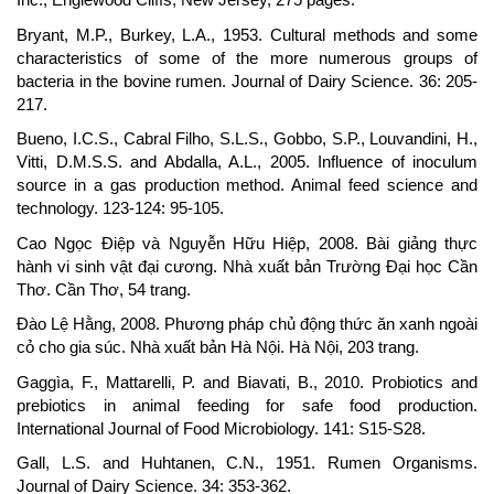
Bryant, M.P., Burkey, L.A., 1953. Cultural methods and some
characteristics of some of the more numerous groups of
bacteria in the bovine rumen. Journal of Dairy Science. 36: 205-
217.
Bueno, I.C.S., Cabral Filho, S.L.S., Gobbo, S.P., Louvandini, H.,
Vitti, D.M.S.S. and Abdalla, A.L., 2005. Influence of inoculum
source in a gas production method. Animal feed science and
technology. 123-124: 95-105.
Cao Ngọc Điệp và Nguyễn Hữu Hiệp, 2008. Bài giảng thực
hành vi sinh vật đại cương. Nhà xuất bản Trường Đại học Cần
Thơ. Cần Thơ, 54 trang.
Đào Lệ Hằng, 2008. Phương pháp chủ động thức ăn xanh ngoài
cỏ cho gia súc. Nhà xuất bản Hà Nội. Hà Nội, 203 trang.
Gaggìa, F., Mattarelli, P. and Biavati, B., 2010. Probiotics and
prebiotics in animal feeding for safe food production.
International Journal of Food Microbiology. 141: S15-S28.
Gall, L.S. and Huhtanen, C.N., 1951. Rumen Organisms.
Journal of Dairy Science. 34: 353-362.