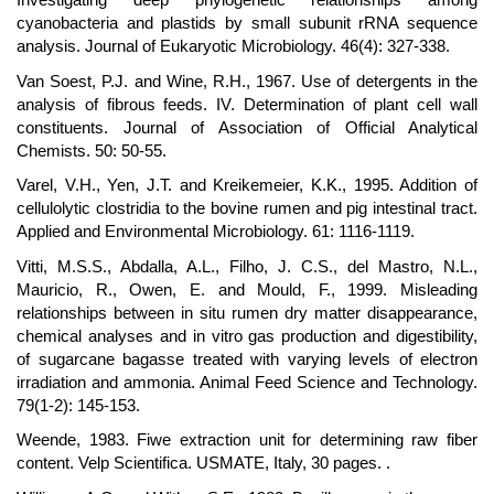
cyanobacteria and plastids by small subunit rRNA sequence
analysis. Journal of Eukaryotic Microbiology. 46(4): 327-338.
Van Soest, P.J. and Wine, R.H., 1967. Use of detergents in the
analysis of fibrous feeds. IV. Determination of plant cell wall
constituents. Journal of Association of Official Analytical
Chemists. 50: 50-55.
Varel, V.H., Yen, J.T. and Kreikemeier, K.K., 1995. Addition of
cellulolytic clostridia to the bovine rumen and pig intestinal tract.
Applied and Environmental Microbiology. 61: 1116-1119.
Vitti, M.S.S., Abdalla, A.L., Filho, J. C.S., del Mastro, N.L.,
Mauricio, R., Owen, E. and Mould, F., 1999. Misleading
relationships between in situ rumen dry matter disappearance,
chemical analyses and in vitro gas production and digestibility,
of sugarcane bagasse treated with varying levels of electron
irradiation and ammonia. Animal Feed Science and Technology.
79(1-2): 145-153.
Weende, 1983. Fiwe extraction unit for determining raw fiber
content. Velp Scientifica. USMATE, Italy, 30 pages. .