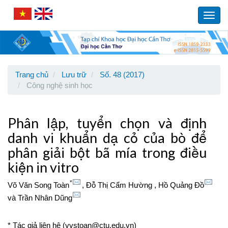
Main
Navigation
Toggl
Main
navig
Content
Sidebar
Trang chủ
Lưu trữ
Số. 48 (2017)
Công nghệ sinh học
Phân lập, tuyển chọn và định
danh vi khuẩn dạ cỏ của bò để
phân giải bột bã mía trong điều
kiện in vitro
*
Võ Văn Song Toàn
,
Đỗ Thị Cẩm Hường
,
Hồ Quảng Đồ
và
Trần Nhân Dũng
* Tác giả liên hệ (vvstoan@ctu.edu.vn)