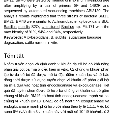
BM21, BM49 were tested by method of maximum likelihood tree
after amplifying by a pair of primers 8F and 1492R and
sequenced by automated sequencing machines ABI3130. The
analysis results highlighted that three strains of bacteria BM13,
BM21, BM49 were similar to
Achromobacter
xylosoxidans
BL6,
Bacillus
subtilis
S2O,
Uncultured
Bacillus
sp. Filt.171 with the
max identity of 91%, 94% and 94%, respectively.
Keywords:
A xylosoxidans, B. subtilis, sugarcane baggase
degradation, cattle rumen, in vitro
Tóm tắt
Nhằm tuyển chọn và định danh vi khuẩn dạ cỏ bò có khả năng
phân giải bột bã mía ở điều kiện
in
vitro
, 62 chủng vi khuẩn phân
lập từ dạ cỏ bò đã được mô tả đặc điểm khuẩn lạc và tế bào
đồng thời được sử dụng tuyển chọn vi khuẩn để phân giải bột
bã mía dựa vào hoạt tính endoglucanase và exoglucanase. Kết
quả đã tuyển chọn được tổ hợp ba chủng vi khuẩn dạ cỏ gồm
chủng vi khuẩn BM49 có hoạt tính endoglucanase mạnh và hai
chủng vi khuẩn BM13, BM21 có cả hoạt tính exoglucanase và
endoglucanase mạnh phối hợp với nhau theo tỷ lệ 1:1:1. Việc bổ
7
sung 6% (v/v) dịch 3 vi khuẩn này với mật số 10
tế bào/mL, ủ 3