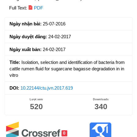
Article
Full Text:
PDF
Sidebar
Ngày nhận bài:
25-07-2016
Ngày duyệt đăng:
24-02-2017
Ngày xuất bản:
24-02-2017
Title:
Isolation, selection and identification of bacteria from
cattle rumen fluid for sugarcane bagasse degradation in in
vitro
DOI:
10.22144/ctu.jvn.2017.619
Lượt xem
Downloads
520
340
0