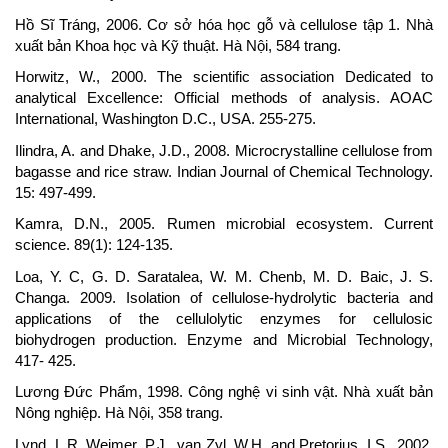
Hồ Sĩ Tráng, 2006. Cơ sở hóa học gỗ và cellulose tập 1. Nhà
xuất bản Khoa học và Kỹ thuật. Hà Nội, 584 trang.
Horwitz, W., 2000. The scientific association Dedicated to
analytical Excellence: Official methods of analysis. AOAC
International, Washington D.C., USA. 255-275.
Ilindra, A. and Dhake, J.D., 2008. Microcrystalline cellulose from
bagasse and rice straw. Indian Journal of Chemical Technology.
15: 497-499.
Kamra, D.N., 2005. Rumen microbial ecosystem. Current
science. 89(1): 124-135.
Loa, Y. C, G. D. Saratalea, W. M. Chenb, M. D. Baic, J. S.
Changa. 2009. Isolation of cellulose-hydrolytic bacteria and
applications of the cellulolytic enzymes for cellulosic
biohydrogen production. Enzyme and Microbial Technology,
417- 425.
Lương Đức Phẩm, 1998. Công nghệ vi sinh vật. Nhà xuất bản
Nông nghiệp. Hà Nội, 358 trang.
Lynd, L.R, Weimer, P.J., van Zyl, W.H. and Pretorius, I.S., 2002.