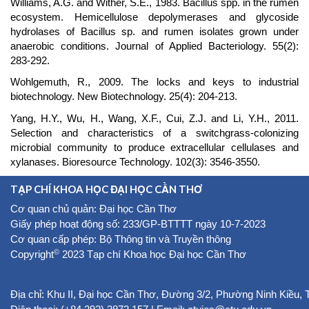
Williams, A.G. and Wither, S.E., 1983. Bacillus spp. in the rumen
ecosystem. Hemicellulose depolymerases and glycoside
hydrolases of Bacillus sp. and rumen isolates grown under
anaerobic conditions. Journal of Applied Bacteriology. 55(2):
283-292.
Wohlgemuth, R., 2009. The locks and keys to industrial
biotechnology. New Biotechnology. 25(4): 204-213.
Yang, H.Y., Wu, H., Wang, X.F., Cui, Z.J. and Li, Y.H., 2011.
Selection and characteristics of a switchgrass-colonizing
microbial community to produce extracellular cellulases and
xylanases. Bioresource Technology. 102(3): 3546-3550.
TẠP CHÍ KHOA HỌC ĐẠI HỌC CẦN THƠ
Cơ quan chủ quản: Đại học Cần Thơ
Giấy phép hoạt động số: 233/GP-BTTTT ngày 10-7-2023
Cơ quan cấp phép: Bộ Thông tin và Truyền thông
©
Copyright
2023 Tạp chí Khoa học Đại học Cần Thơ
Địa chỉ: Khu II, Đại học Cần Thơ, Đường 3/2, Phường Ninh Kiều,