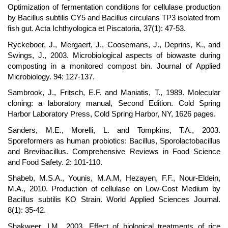
Optimization of fermentation conditions for cellulase production
by Bacillus subtilis CY5 and Bacillus circulans TP3 isolated from
fish gut. Acta Ichthyologica et Piscatoria, 37(1): 47-53.
Ryckeboer, J., Mergaert, J., Coosemans, J., Deprins, K., and
Swings, J., 2003. Microbiological aspects of biowaste during
composting in a monitored compost bin. Journal of Applied
Microbiology. 94: 127-137.
Sambrook, J., Fritsch, E.F. and Maniatis, T., 1989. Molecular
cloning: a laboratory manual, Second Edition. Cold Spring
Harbor Laboratory Press, Cold Spring Harbor, NY, 1626 pages.
Sanders, M.E., Morelli, L. and Tompkins, T.A., 2003.
Sporeformers as human probiotics: Bacillus, Sporolactobacillus
and Brevibacillus. Comprehensive Reviews in Food Science
and Food Safety. 2: 101-110.
Shabeb, M.S.A., Younis, M.A.M, Hezayen, F.F., Nour-Eldein,
M.A., 2010. Production of cellulase on Low-Cost Medium by
Bacillus subtilis KO Strain. World Applied Sciences Journal.
8(1): 35-42.
Shakweer, I.M., 2003. Effect of biological treatments of rice