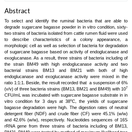
Abstract
To select and identify the ruminal bacteria that are able to
degrade sugarcane bagasse powder in in vitro condition, sixty-
two strains of bacteria isolated from cattle rumen fluid were used
to describe characteristics of a colony appearance, a
morphologic cell as well as selection of bacteria for degradation
of sugarcane bagasse based on activity of endoglucanase and
exoglucanase. As a result, three strains of bacteria including of
the strain BM49 with high endoglucanase activity and two
bacterial strains BM13 and BM21 with both of high
endoglucanase and exoglucanase activity were mixed in the
ratio 1:1:1. Beside, the result recorded that a suspension of 6%
7
(v/v) of three bacteria strains (BM13, BM21 and BM49) with 10
CFU/mL was incubated with sugarcane bagasse substrate in in
o
vitro condition for 3 days at 38
C, the yields of sugarcane
bagasse degradation were high. The digestion rates of neutral
detergent fiber (NDF) and crude fiber (CF) were 45.1% (w/w)
and 42.6% (w/w), respectively. Nucleotides sequences of 16S
rRNA gene from three strains of bacteria including of BM13,