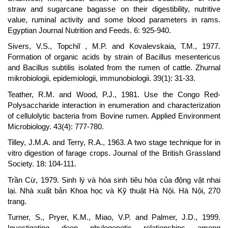
straw and sugarcane bagasse on their digestibility, nutritive
value, ruminal activity and some blood parameters in rams.
Egyptian Journal Nutrition and Feeds. 6: 925-940.
Sivers, V.S., Topchiĭ , M.P. and Kovalevskaia, T.M., 1977.
Formation of organic acids by strain of Bacillus mesentericus
and Bacillus subtilis isolated from the rumen of cattle. Zhurnal
mikrobiologii, epidemiologii, immunobiologii. 39(1): 31-33.
Teather, R.M. and Wood, P.J., 1981. Use the Congo Red-
Polysaccharide interaction in enumeration and characterization
of cellulolytic bacteria from Bovine rumen. Applied Environment
Microbiology. 43(4): 777-780.
Tilley, J.M.A. and Terry, R.A., 1963. A two stage technique for in
vitro digestion of farage crops. Journal of the British Grassland
Society. 18: 104-111.
Trần Cừ, 1979. Sinh lý và hóa sinh tiêu hóa của động vật nhai
lại. Nhà xuất bản Khoa học và Kỹ thuật Hà Nội. Hà Nội, 270
trang.
Turner, S., Pryer, K.M., Miao, V.P. and Palmer, J.D., 1999.
Investigating deep phylogenetic relationships among