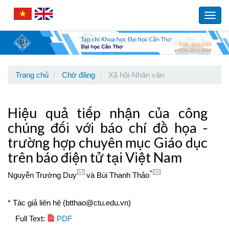
Main
Navigation
Toggl
Main
navig
Content
Sidebar
Trang chủ
Chờ đăng
Xã hội-Nhân văn
Hiệu quả tiếp nhận của công
chúng đối với báo chí đồ họa -
trường hợp chuyên mục Giáo dục
trên báo điện tử tại Việt Nam
*
Nguyễn Trường Duy
và
Bùi Thanh Thảo
* Tác giả liên hệ (btthao@ctu.edu.vn)
Article
Full Text:
PDF