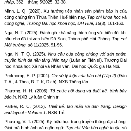
nhập
, 362 – tháng 5/2025, 32-38.
Minh, L. Q. (2020). Xu hướng tiếp nhận sản phẩm báo in của
công chúng tỉnh Thừa Thiên Huế hiện nay.
Tạp chí khoa học và
công nghệ, Trường Đại học khoa học, ĐH Huế
,
16
(3), 161-169.
Nga, N. T. (2025). Đánh giá khả năng thích ứng với biến đổi khí
hậu cho đô thị ven biển Đồ Sơn, Thành phố Hải Phòng.
Tạp chí
Môi trường
, số 11/2025, 91-96.
Nga, N. T. Q. (2025).
Nhu cầu của công chúng với sản phẩm
truyền hình đa nền tảng hiện nay
(Luận án Tiến sĩ). Trường Đại
học Khoa học Xã hội và Nhân văn, Đại học Quốc gia Hà Nội.
Prokhorop, E. P. (2004).
Cơ sở lý luận của báo chí (Tập 2)
(Đào
T. A., & Thoa, Đ. T. K, Dịch). NXB Thông tấn.
Phượng, H. H. (2006).
Tổ chức nội dung và thiết kế, trình bày
báo in
. NXB Lý luận Chính trị.
Parker, R. C. (2012).
Thiết kế, tạo mẫu và dàn trang. Design
and layout - Volume 1
. NXB Trẻ.
Phương, V. T. (2025). Ký hiệu học trong truyền thông đại chúng:
Giải mã hình ảnh và ngôn ngữ.
Tạp chí Văn hóa nghệ thuật
, số