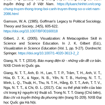
truyền thông số ở Việt Nam
.
https://lyluanchinhtri.vn/cong-
chung-truyen-thong-trong-boi-canh-truyen-thong-so-o-viet-nam-
2086.html
Gamson, W. A. (1985). Goffman’s Legacy to Political Sociology.
Theory and Society
,
14
(5), 605-622.
https://doi.org/10.1007/BF00160018
Gilbert, J. K. (2005). Visualization: A Metacognitive Skill in
Science and Science Education. In J. K. Gilbert (Ed.),
Visualization in Science Education
(Vol. 1, pp. 9-27). Dordrecht:
Springer.
https://doi.org/10.1007/1-4020-3613-2_2
Giang, N. T. T. (2014).
Báo mạng điện tử - những vấn đề cơ bản
.
NXB Chính trị Quốc gia.
Giang, N. T. T., Anh, Đ. H., Lan, T. T. P., Trâm, T. H., Anh, V. T.,
Hòa, Đ. T. X., & Ngọc, N. B., Yến, N. T. B., Hường, N. T. T.,
Minh, L. Q., Thuật, H., Thu, N. T. H., Hằng, Đ. T. T., Anh, T. T. V.,
Nga, N. T. T., & Chi, Đ. L. (2017). Các xu thế phát triển của báo
chí trong kỷ nguyên kỹ thuật số. Trong N. T. T. Giang (Chủ biên),
Báo chí và truyền thông đa phương tiện
(trang 91-209). NXB Đại
học Quốc gia Hà Nội.