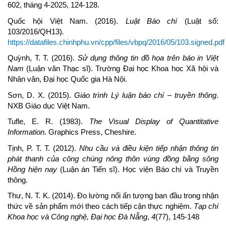
602, tháng 4-2025, 124-128.
Quốc hội Việt Nam. (2016).
Luật Báo chí
(Luật số:
103/2016/QH13)
.
https://datafiles.chinhphu.vn/cpp/files/vbpq/2016/05/103.signed.pdf
Quỳnh, T. T. (2016).
Sử dụng thông tin đồ họa trên báo in Việt
Nam
(Luận văn Thạc sĩ). Trường Đại học Khoa học Xã hội và
Nhân văn, Đại học Quốc gia Hà Nội.
Sơn, D. X. (2015).
Giáo trình Lý luận báo chí – truyền thông
.
NXB Giáo dục Việt Nam.
Tufle, E. R. (1983).
The Visual Display of Quantitative
Information
. Graphics Press, Cheshire.
Tịnh, P. T. T. (2012).
Nhu cầu và điều kiện tiếp nhận thông tin
phát thanh của công chúng nông thôn vùng đồng bằng sông
Hồng hiện nay
(Luận án Tiến sĩ). Học viện Báo chí và Truyền
thông.
Thư, N. T. K. (2014). Đo lường nổi ấn tượng ban đầu trong nhận
thức về sản phẩm mới theo cách tiếp cận thực nghiệm.
Tạp chí
Khoa học và Công nghệ, Đại học Đà Nẵng
,
4
(77), 145-148