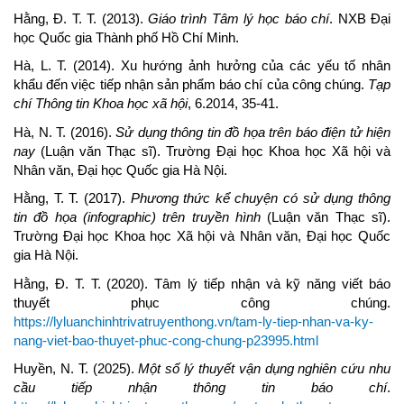
Hằng, Đ. T. T. (2013).
Giáo trình Tâm lý học báo chí
. NXB Đại
học Quốc gia Thành phố Hồ Chí Minh.
Hà, L. T. (2014). Xu hướng ảnh hưởng của các yếu tố nhân
khẩu đến việc tiếp nhận sản phẩm báo chí của công chúng.
Tạp
chí Thông tin Khoa học xã hội
, 6.2014, 35-41.
Hà, N. T. (2016).
Sử dụng thông tin đồ họa trên báo điện tử hiện
nay
(Luận văn Thạc sĩ). Trường Đại học Khoa học Xã hội và
Nhân văn, Đại học Quốc gia Hà Nội.
Hằng, T. T. (2017).
Phương thức kể chuyện có sử dụng thông
tin đồ họa (infographic) trên truyền hình
(Luận văn Thạc sĩ).
Trường Đại học Khoa học Xã hội và Nhân văn, Đại học Quốc
gia Hà Nội.
Hằng, Đ. T. T. (2020). Tâm lý tiếp nhận và kỹ năng viết báo
thuyết phục công chúng.
https://lyluanchinhtrivatruyenthong.vn/tam-ly-tiep-nhan-va-ky-
nang-viet-bao-thuyet-phuc-cong-chung-p23995.html
Huyền, N. T. (2025).
Một số lý thuyết vận dụng nghiên cứu nhu
cầu tiếp nhận thông tin báo chí
.