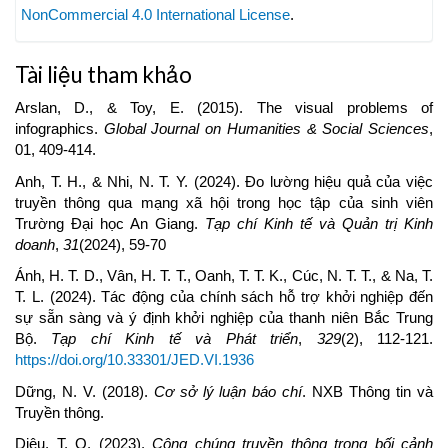
NonCommercial 4.0 International License
.
Tài liệu tham khảo
Arslan, D., & Toy, E. (2015). The visual problems of
infographics.
Global Journal on Humanities & Social Sciences
,
01, 409-414.
Anh, T. H., & Nhi, N. T. Y. (2024). Đo lường hiệu quả của việc
truyền thông qua mạng xã hội trong học tập của sinh viên
Trường Đại học An Giang.
Tạp chí Kinh tế và Quản trị Kinh
doanh
,
31
(2024), 59-70
Ánh, H. T. D., Vân, H. T. T., Oanh, T. T. K., Cúc, N. T. T., & Na, T.
T. L. (2024). Tác động của chính sách hỗ trợ khởi nghiệp đến
sự sẵn sàng và ý định khởi nghiệp của thanh niên Bắc Trung
Bộ.
Tạp chí Kinh tế và Phát triển
,
329
(2), 112-121.
https://doi.org/10.33301/JED.VI.1936
Dững, N. V. (2018).
Cơ sở lý luận báo chí
. NXB Thông tin và
Truyền thông.
Diệu, T. Q. (2023).
Công chúng truyền thông trong bối cảnh