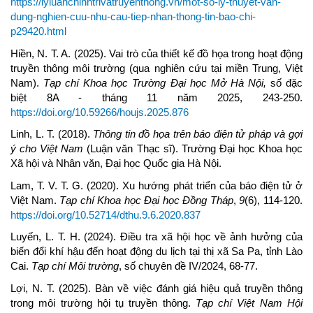
https://lyluanchinhtrivatruyenthong.vn/mot-so-ly-thuyet-van-
dung-nghien-cuu-nhu-cau-tiep-nhan-thong-tin-bao-chi-
p29420.html
Hiền, N. T. A. (2025). Vai trò của thiết kế đồ họa trong hoạt động
truyền thông môi trường (qua nghiên cứu tại miền Trung, Việt
Nam).
Tạp chí Khoa học Trường Đại học Mở Hà Nội,
số đặc
biệt 8A - tháng 11 năm 2025, 243-250.
https://doi.org/10.59266/houjs.2025.876
Linh, L. T. (2018).
Thông tin đồ họa trên báo điện tử pháp và gợi
ý cho Việt Nam
(Luận văn Thạc sĩ). Trường Đại học Khoa học
Xã hội và Nhân văn, Đại học Quốc gia Hà Nội.
Lam, T. V. T. G. (2020). Xu hướng phát triển của báo điện tử ở
Việt Nam.
Tạp chí Khoa học Đại học Đồng Tháp
,
9
(6), 114-120.
https://doi.org/10.52714/dthu.9.6.2020.837
Luyến, L. T. H. (2024). Điều tra xã hội học về ảnh hưởng của
biến đổi khí hậu đến hoạt động du lịch tại thị xã Sa Pa, tỉnh Lào
Cai.
Tạp chí Môi trường
, số chuyên đề IV/2024, 68-77.
Lợi, N. T. (2025). Bàn về việc đánh giá hiệu quả truyền thông
trong môi trường hội tụ truyền thông.
Tạp chí Việt Nam Hội