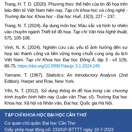
Trang, H. T. D. (2020). Phương thức thể hiện của tin đồ họa trên
báo điện tử Việt Nam hiện nay.
Tạp chí khoa học và công nghệ -
Trường đại học Khoa học - Đại học Huế
,
15
(3), 227 – 237.
Trang, N. T. (2024). Áp dụng môn học Màu sắc và hình tự nhiên
vào chuyên ngành Thiết kế đồ họa.
Tạp chí Văn hóa Nghệ thuật
,
575, 105-108.
Vinh, N. X. (2024). Nghiên cứu các yếu tố ảnh hưởng đến sự
hợp tác thành công và bền vững trong chuỗi cung ứng du lịch
Việt Nam.
Tạp chí Khoa học Đại học Đông Á
, tập 3 - số 1(9),
60-75.
https://doi.org/10.59907/daujs.3.1.2024.245
Yamane, T. (1967).
Statistics: An Introductory Analysis
(2nd
Edition). Harper and Row, New York.
Yến, N. T. (2012).
Sử dụng thông tin đồ họa trong các chương
trình truyền hình hiện nay
(Luận văn Thạc sĩ). Trường Đại học
Khoa học Xã hội và Nhân văn, Đại học Quốc gia Hà Nội.
TẠP CHÍ KHOA HỌC ĐẠI HỌC CẦN THƠ
Cơ quan chủ quản: Đại học Cần Thơ
Giấy phép hoạt động số: 233/GP-BTTTT ngày 10-7-2023