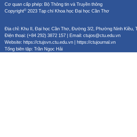
Cơ quan cấp phép: Bộ Thông tin và Truyền thông
©
Copyright
2023 Tạp chí Khoa học Đại học Cần Thơ
Địa chỉ: Khu II, Đại học Cần Thơ, Đường 3/2, Phường Ninh Kiều,
Điện thoại: (+84 292) 3872 157 | Email: ctujos@ctu.edu.vn
Website:
https://ctujsvn.ctu.edu.vn
|
https://ctujournal.vn
Tổng biên tập: Trần Ngọc Hải