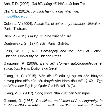
Anh, T. D. (2008).
Giã biệt bóng tối
. Nhà xuất bản Trẻ.
Chi, N. L. (2010).
Tôi thích hành hạ các nhân vật
.
https://thotre.com/
Colonna, V. (2004).
Autofiction et autres mythomanies littéraires
.
Paris. Tristram.
Điệp, P. (2015).
Ga ký ức
. Nhà xuất bản Trẻ.
Doubrovsky. S. (1977).
Fils
. Paris. Galilée.
Gass, W. H. (1970).
Philosophy and the Form of Fiction
.
Chicago. University of Chicago Press.
Gasparini, P. (2008).
Est-il je? Roman autobiographique et
autofiction
. Paris. Éditions du Seuil.
Giang, H. C. (2015). Vấn đề kết cấu tự sự và các khuynh
hướng phát triển của tiểu thuyết Việt Nam đầu thế kỷ XXI.
Tạp
chí Khoa học
Đại Học Quốc Gia Hà Nội.
31
(3).
Giang, V. Đ. (2007).
Song song
. Nhà xuất bản Văn nghệ.
Gusdorf, G. (1956).
Conditions and Limits of Autobiography.
In
J. Olney (Ed.)
. Autobiography: Essays Theoretical and Critical.