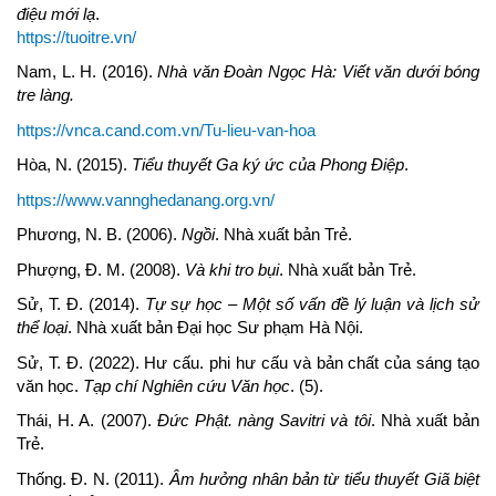
điệu mới lạ
.
https://tuoitre.vn/
Nam, L. H. (2016).
Nhà văn Đoàn Ngọc Hà: Viết văn dưới bóng
tre làng.
https://vnca.cand.com.vn/Tu-lieu-van-hoa
Hòa, N. (2015).
Tiểu thuyết Ga ký ức của Phong Điệp
.
https://www.vannghedanang.org.vn/
Phương, N. B. (2006).
Ngồi
. Nhà xuất bản Trẻ.
Phượng, Đ. M. (2008).
Và khi tro bụi
. Nhà xuất bản Trẻ.
Sử, T. Đ. (2014).
Tự sự học – Một số vấn đề lý luận và lịch sử
thể loại
. Nhà xuất bản Đại học Sư phạm Hà Nội.
Sử, T. Đ. (2022). Hư cấu. phi hư cấu và bản chất của sáng tạo
văn học.
Tạp chí Nghiên cứu Văn học
. (5).
Thái, H. A. (2007).
Đức Phật. nàng Savitri và tôi
. Nhà xuất bản
Trẻ.
Thống. Đ. N. (2011).
Âm hưởng nhân bản từ tiểu thuyết Giã biệt