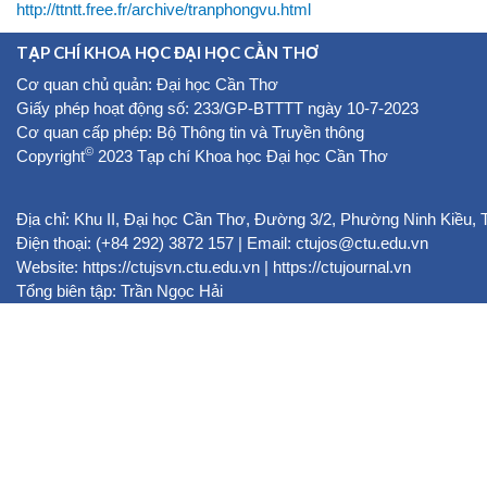
http://ttntt.free.fr/archive/tranphongvu.html
TẠP CHÍ KHOA HỌC ĐẠI HỌC CẦN THƠ
Cơ quan chủ quản: Đại học Cần Thơ
Giấy phép hoạt động số: 233/GP-BTTTT ngày 10-7-2023
Cơ quan cấp phép: Bộ Thông tin và Truyền thông
©
Copyright
2023 Tạp chí Khoa học Đại học Cần Thơ
Địa chỉ: Khu II, Đại học Cần Thơ, Đường 3/2, Phường Ninh Kiều,
Điện thoại: (+84 292) 3872 157 | Email: ctujos@ctu.edu.vn
Website:
https://ctujsvn.ctu.edu.vn
|
https://ctujournal.vn
Tổng biên tập: Trần Ngọc Hải