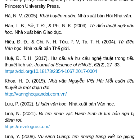
Princeton University Press.
Hà, N. V. (2005).
Khải huyền muộn
. Nhà xuất bản Hội Nhà văn.
Hán, L. B., Sử, T. Đ., & Phi, N. K. (2004).
Từ điển thuật ngữ văn
học
. Nhà xuất bản Giáo dục.
Hiểu, Đ. Đ., & Chi. N. H, Tửu. P. V, Tá, T. H. (2004).
Từ điển
Văn học
. Nhà xuất bản Thế giới.
Huệ, Đ. T. H. (2017). Hư cấu và hư cấu nghệ thuật trong tiểu
thuyết lịch sử.
Journal of Science of HNUE
,
62
(2), 27–33.
https://doi.org/10.18173/2354-1067.2017-0004
Khoa, H. Đ. (2019).
Nhà văn Nguyễn Việt Hà: Mỗi cuốn tiểu
thuyết là một đoạn đời
.
http://vannghequandoi.com.vn/
Lựu, P. (2002).
Lí luận văn học
. Nhà xuất bản Văn học.
Linh, N. (2021).
Đi tìm nhân vật: Hành trình đi tìm bản ngã bị
đánh rơi
.
https://revelogue.com/
Linh, Y. (2008).
Vũ Đình Giang: tìm những trang viết có giọng