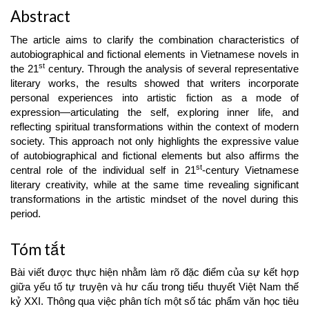
Abstract
The article aims to clarify the combination characteristics of
autobiographical and fictional elements in Vietnamese novels in
st
the 21
century. Through the analysis of several representative
literary works, the results showed that writers incorporate
personal experiences into artistic fiction as a mode of
expression—articulating the self, exploring inner life, and
reflecting spiritual transformations within the context of modern
society. This approach not only highlights the expressive value
of autobiographical and fictional elements but also affirms the
st
central role of the individual self in 21
-century Vietnamese
literary creativity, while at the same time revealing significant
transformations in the artistic mindset of the novel during this
period.
Tóm tắt
Bài viết được thực hiện nhằm làm rõ đặc điểm của sự kết hợp
giữa yếu tố tự truyện và hư cấu trong tiểu thuyết Việt Nam thế
kỷ XXI. Thông qua việc phân tích một số tác phẩm văn học tiêu