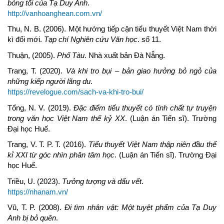
bóng tối của Tạ Duy Anh
.
http://vanhoanghean.com.vn/
Thu, N. B. (2006). Một hướng tiếp cận tiểu thuyết Việt Nam thời
kì đổi mới.
Tạp chí Nghiên cứu Văn học
. số 11.
Thuận, (2005).
Phố Tàu
. Nhà xuất bản Đà Nẵng.
Trang, T. (2020).
Và khi tro bụi – bản giao hưởng bỏ ngỏ của
những kiếp người lãng du
.
https://revelogue.com/sach-va-khi-tro-bui/
Tổng, N. V. (2019).
Đặc điểm tiểu thuyết có tính chất tự truyện
trong văn học Việt Nam thế kỷ XX
. (Luận án Tiến sĩ). Trường
Đại học Huế.
Trang, V. T. P. T. (2016).
Tiểu thuyết Việt Nam thập niên đầu thế
kỉ XXI từ góc nhìn phân tâm học
. (Luận án Tiến sĩ). Trường Đại
học Huế.
Triều, U. (2023).
Tưởng tượng và dấu vết
.
https://nhanam.vn/
Vũ, T. P. (2008).
Đi tìm nhân vật: Một tuyệt phẩm của Tạ Duy
Anh bị bỏ
quên
.