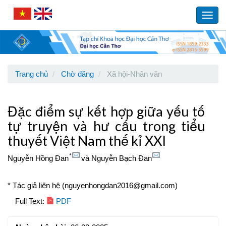
Main
Navigation
Toggl
Main
navig
Content
Sidebar
Trang chủ
Chờ đăng
Xã hội-Nhân văn
Đặc điểm sự kết hợp giữa yếu tố
tự truyện và hư cấu trong tiểu
thuyết Việt Nam thế kỉ XXI
*
Nguyễn Hồng Đan
và
Nguyễn Bạch Đan
* Tác giả liên hệ (nguyenhongdan2016@gmail.com)
Article
Full Text:
PDF
Sidebar